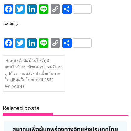
F
T
Li
Li
C
S
ac
w
n
n
o
h
loading...
e
itt
k
e
p
ar
b
er
e
y
e
F
T
Li
Li
C
S
o
dI
Li
ac
w
n
n
o
h
o
n
n
แนะแนว
e
itt
k
e
p
ar
.หนังสือพิมพ์อินไซท์ผู้นำ
k
k
เรื่อง
ออนไลน์ พระพิฆเนศวร์เทพจันทร
b
er
e
y
e
คุปต์ งดงามพลังขลังเนื้อเงินยวง
o
dI
Li
ใหญ่ที่สุดในโลกแห่งปี 2562
o
n
n
จังหวัดแพร่
k
k
Related posts