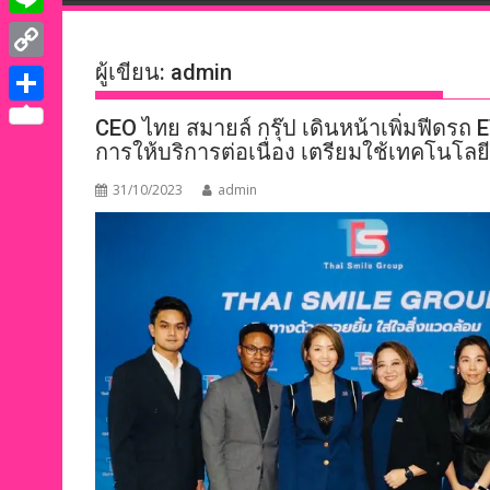
e
i
i
L
b
t
n
i
ผู้เขียน:
admin
o
C
t
k
n
o
o
e
S
CEO ไทย สมายล์ กรุ๊ป เดินหน้าเพิ่มฟีดรถ
e
e
k
p
การให้บริการต่อเนื่อง เตรียมใช้เทคโนโล
r
h
d
y
a
31/10/2023
admin
I
L
r
n
i
e
n
k