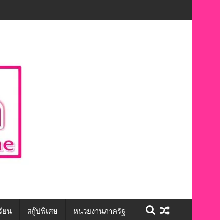
ักษะชีวิต สร้างโอกาสการจ้างงานอย่างเท่าเทียม”
รียน
สกู๊ปพิเศษ
หน่วยงานภาครัฐ