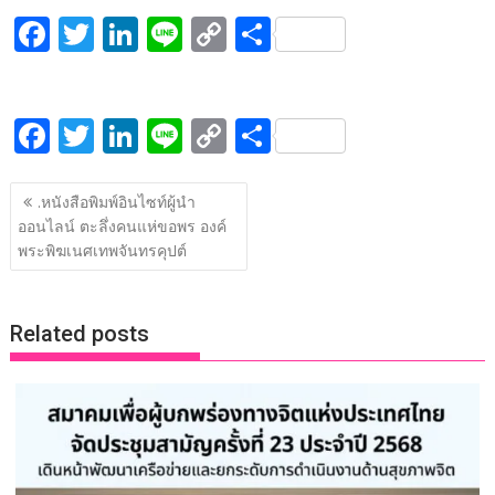
F
T
Li
Li
C
S
ac
w
n
n
o
h
e
itt
k
e
p
ar
F
T
Li
Li
C
S
b
er
e
y
e
ac
w
n
n
o
h
o
dI
Li
แนะแนว
e
itt
k
e
p
ar
o
n
n
.หนังสือพิมพ์อินไซท์ผู้นำ
เรื่อง
ออนไลน์ ตะลึ่งคนแห่ขอพร องค์
b
er
e
y
e
k
k
พระพิฆเนศเทพจันทรคุปต์
o
dI
Li
o
n
n
Related posts
k
k