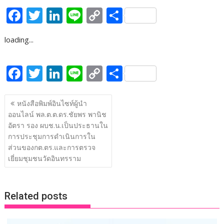
F
T
Li
Li
C
S
ac
w
n
n
o
h
loading...
e
itt
k
e
p
ar
b
er
e
y
e
F
T
Li
Li
C
S
o
dI
Li
ac
w
n
n
o
h
o
n
n
แนะแนว
e
itt
k
e
p
ar
หนังสือพิมพ์อินไซท์ผู้นำ
k
k
เรื่อง
ออนไลน์ พล.ต.ต.ดร.ชัยพร พานิช
b
er
e
y
e
อัตรา รอง ผบช.น.เป็นประธานใน
o
dI
Li
การประชุมการดำเนินการใน
o
n
n
ส่วนของกต.ตร.และการตรวจ
เยี่ยมชุมชนวัดอินทรราม
k
k
Related posts