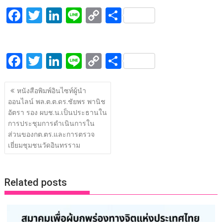
F
T
Li
Li
C
S
ac
w
n
n
o
h
e
itt
k
e
p
ar
F
T
Li
Li
C
S
b
er
e
y
e
ac
w
n
n
o
h
o
dI
Li
แนะแนว
e
itt
k
e
p
ar
o
n
n
หนังสือพิมพ์อินไซท์ผู้นำ
เรื่อง
ออนไลน์ พล.ต.ต.ดร.ชัยพร พานิช
b
er
e
y
e
k
k
อัตรา รอง ผบช.น.เป็นประธานใน
o
dI
Li
การประชุมการดำเนินการใน
o
n
n
ส่วนของกต.ตร.และการตรวจ
เยี่ยมชุมชนวัดอินทรราม
k
k
Related posts