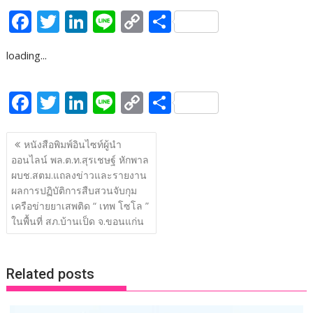
F
T
Li
Li
C
S
ac
w
n
n
o
h
loading...
e
itt
k
e
p
ar
b
er
e
y
e
F
T
Li
Li
C
S
o
dI
Li
ac
w
n
n
o
h
o
n
n
แนะแนว
e
itt
k
e
p
ar
หนังสือพิมพ์อินไซท์ผู้นำ
k
k
เรื่อง
ออนไลน์ พล.ต.ท.สุรเชษฐ์ หักพาล
b
er
e
y
e
ผบช.สตม.แถลงข่าวและรายงาน
o
dI
Li
ผลการปฏิบัติการสืบสวนจับกุม
o
n
n
เครือข่ายยาเสพติด “ เทพ โซโล ”
ในพื้นที่ สภ.บ้านเป็ด จ.ขอนแก่น
k
k
Related posts