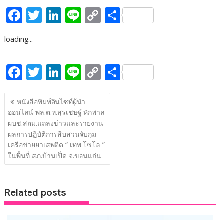
F
T
Li
Li
C
S
ac
w
n
n
o
h
loading...
e
itt
k
e
p
ar
b
er
e
y
e
F
T
Li
Li
C
S
o
dI
Li
ac
w
n
n
o
h
o
n
n
แนะแนว
e
itt
k
e
p
ar
หนังสือพิมพ์อินไซท์ผู้นำ
k
k
เรื่อง
ออนไลน์ พล.ต.ท.สุรเชษฐ์ หักพาล
b
er
e
y
e
ผบช.สตม.แถลงข่าวและรายงาน
o
dI
Li
ผลการปฏิบัติการสืบสวนจับกุม
o
n
n
เครือข่ายยาเสพติด “ เทพ โซโล ”
ในพื้นที่ สภ.บ้านเป็ด จ.ขอนแก่น
k
k
Related posts