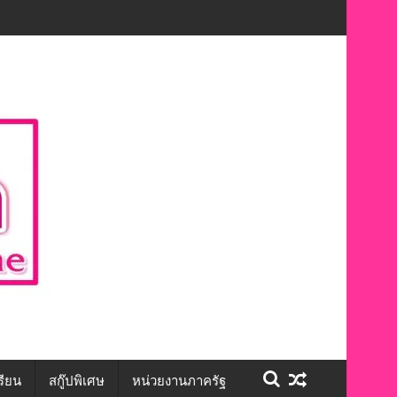
ักษะชีวิต สร้างโอกาสการจ้างงานอย่างเท่าเทียม”
รียน
สกู๊ปพิเศษ
หน่วยงานภาครัฐ