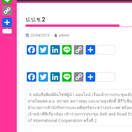
e
i
i
L
b
t
n
i
ป.ป.ช.2
o
C
t
k
n
o
o
e
S
e
25/04/2019
admin
e
k
p
r
h
d
F
T
Li
Li
C
S
y
a
I
ac
w
n
n
o
h
L
r
n
e
itt
k
e
p
ar
i
e
F
T
Li
Li
C
S
b
er
e
y
e
n
ac
w
n
n
o
h
o
dI
Li
k
แนะแนว
e
itt
k
e
p
ar
o
n
n
หนังสือพิมพ์อินไซท์ผู้นำ ออนไลน์ เริ่มแล้วการประชุมเส
เรื่อง
สายไหมพล.ต.อ. สถาพร หลาวทอง และนายสุรศักดิ์ คีรีวิเชียร)
b
er
e
y
e
k
k
อำนวยการสำนักกิจการและคดีทุจริตระหว่างประเทศ พร้อม
o
dI
Li
เจ้าหน้าที่ที่เกี่ยวข้อง เข้าร่วมการประชุม Belt and Road 
o
n
n
of International Cooperation ครั้งที่ 2