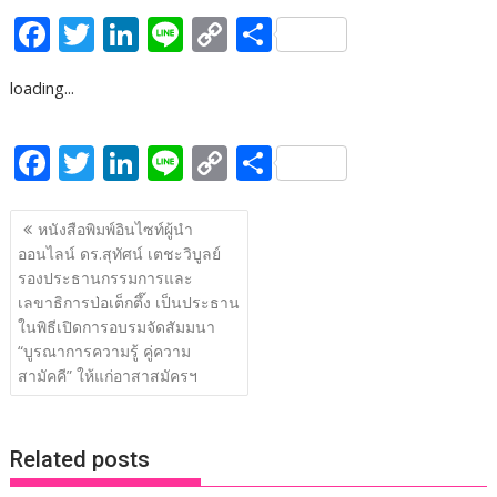
F
T
Li
Li
C
S
ac
w
n
n
o
h
loading...
e
itt
k
e
p
ar
b
er
e
y
e
F
T
Li
Li
C
S
o
dI
Li
ac
w
n
n
o
h
o
n
n
แนะแนว
e
itt
k
e
p
ar
หนังสือพิมพ์อินไซท์ผู้นำ
k
k
เรื่อง
ออนไลน์ ดร.สุทัศน์ เตชะวิบูลย์
b
er
e
y
e
รองประธานกรรมการและ
o
dI
Li
เลขาธิการป่อเต็กตึ๊ง เป็นประธาน
o
n
n
ในพิธีเปิดการอบรมจัดสัมมนา
“บูรณาการความรู้ คู่ความ
k
k
สามัคคี” ให้แก่อาสาสมัครฯ
Related posts