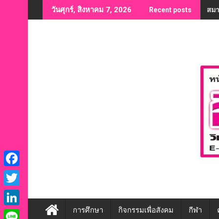
Skip
“สม
วันศุกร์, สิงหาคม 7, 2026
Recent posts
to
content
F
a
T
c
w
การศึกษา
กิจกรรมเพื่อสังคม
กีฬา
L