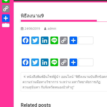
e
i
i
L
b
t
n
i
พิธีลงนาม9
o
C
t
k
n
o
o
e
S
e
24/06/2019
admin
e
k
p
r
h
d
F
T
Li
Li
C
S
y
a
I
ac
w
n
n
o
h
L
r
n
e
itt
k
e
p
ar
i
e
F
T
Li
Li
C
S
b
er
e
y
e
n
ac
w
n
n
o
h
o
dI
Li
k
แนะแนว
e
itt
k
e
p
ar
o
n
n
หนังสือพิมพ์อินไซท์ผู้นำ ออนไลน์ “พิธีลงนามบันทึกข้อต
เรื่อง
ความร่วมมือทางวิชาการ ระหว่าง มหาวิทยาลัยราชภัฏ
b
er
e
y
e
k
k
สวนสุนันทา กับจังหวัดหนองบัวลำภู”
o
dI
Li
o
n
n
Related posts