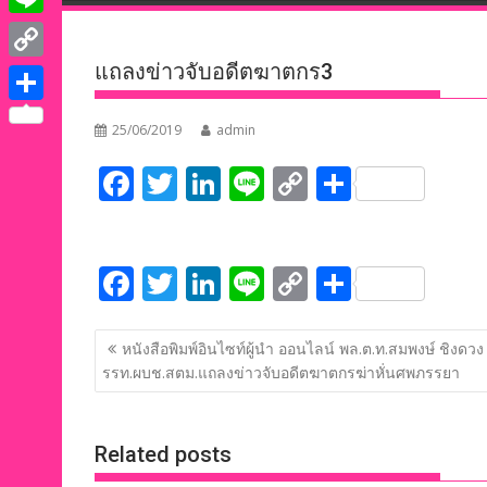
e
i
i
L
b
t
n
i
แถลงข่าวจับอดีตฆาตกร3
o
C
t
k
n
o
o
e
S
e
25/06/2019
admin
e
k
p
r
h
d
F
T
Li
Li
C
S
y
a
I
ac
w
n
n
o
h
L
r
n
e
itt
k
e
p
ar
i
e
F
T
Li
Li
C
S
b
er
e
y
e
n
ac
w
n
n
o
h
o
dI
Li
k
แนะแนว
e
itt
k
e
p
ar
o
n
n
หนังสือพิมพ์อินไซท์ผู้นำ ออนไลน์ พล.ต.ท.สมพงษ์ ชิงดวง
เรื่อง
รรท.ผบช.สตม.แถลงข่าวจับอดีตฆาตกรฆ่าหั่นศพภรรยา
b
er
e
y
e
k
k
o
dI
Li
o
n
n
Related posts