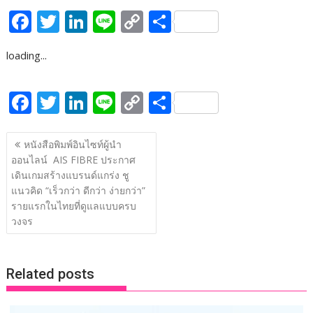
F
T
Li
Li
C
S
ac
w
n
n
o
h
loading...
e
itt
k
e
p
ar
b
er
e
y
e
F
T
Li
Li
C
S
o
dI
Li
ac
w
n
n
o
h
o
n
n
แนะแนว
e
itt
k
e
p
ar
หนังสือพิมพ์อินไซท์ผู้นำ
k
k
เรื่อง
ออนไลน์ AIS FIBRE ประกาศ
b
er
e
y
e
เดินเกมสร้างแบรนด์แกร่ง ชู
o
dI
Li
แนวคิด “เร็วกว่า ดีกว่า ง่ายกว่า”
o
n
n
รายแรกในไทยที่ดูแลแบบครบ
วงจร
k
k
Related posts