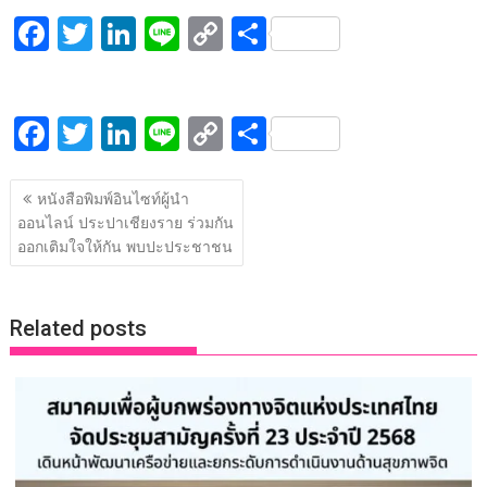
F
T
Li
Li
C
S
ac
w
n
n
o
h
e
itt
k
e
p
ar
F
T
Li
Li
C
S
b
er
e
y
e
ac
w
n
n
o
h
o
dI
Li
แนะแนว
e
itt
k
e
p
ar
o
n
n
หนังสือพิมพ์อินไซท์ผู้นำ
เรื่อง
ออนไลน์ ประปาเชียงราย ร่วมกัน
b
er
e
y
e
k
k
ออกเติมใจให้กัน พบปะประชาชน
o
dI
Li
o
n
n
Related posts
k
k