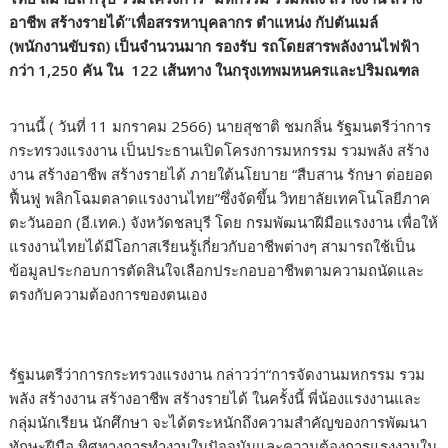
b
er
e
y
e
อาชีพ สร้างรายได้”เพื่อสรรหาบุคลากร ตำแหน่ง กัปตันเมล์
o
dI
Li
(พนักงานขับรถ) เป็นจำนวนมาก รองรับ รถโดยสารพลังงานไฟฟ้า
กว่า 1,250 คัน ใน 122 เส้นทาง ในกรุงเทพมหนครและปริมณฑล
o
n
n
k
k
วานนี้ ( วันที่ 11 มกราคม 2566) นายสุชาติ ชมกลิ่น รัฐมนตรีว่าการ
กระทรวงแรงงาน เป็นประธานเปิดโครงการมหกรรม รวมพลัง สร้าง
งาน สร้างอาชีพ สร้างรายได้ ภายใต้นโยบาย “สืบสาน รักษา ต่อยอด
ฟื้นฟู พลิกโฉมตลาดแรงงานไทย”ซึ่งจัดขึ้น วิทยาลัยเทคโนโลยีภาค
ตะวันออก (อี.เทค.) จังหวัดชลบุรี โดย กรมพัฒนาฝีมือแรงงาน เพื่อให้
แรงงานไทยได้มีโอกาสเรียนรู้เกี่ยวกับอาชีพต่างๆ สามารถใช้เป็น
ข้อมูลประกอบการตัดสินใจเลือกประกอบอาชีพตามความถนัดและ
ตรงกับความต้องการของตนเอง
รัฐมนตรีว่าการกระทรวงแรงงาน กล่าวว่า“การจัดงานมหกรรม รวม
พลัง สร้างงาน สร้างอาชีพ สร้างรายได้ ในครั้งนี้ พี่น้องแรงงานและ
กลุ่มนักเรียน นักศึกษา จะได้ตระหนักถึงความสำคัญของการพัฒนา
ทักษะฝีมือ ทิศทางการทำงานในปัจจุบันและความต้องการแรงงานใน