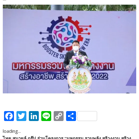
F
T
Li
Li
C
S
ac
w
n
n
o
h
loading...
e
itt
k
e
p
ar
ไทย สมายล์ กรุ๊ป ร่วมโครงการ “มหกรรม รวมพลัง สร้างงาน สร้าง