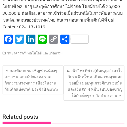
ใบขับขี่ ท2 อายุ และวุฒิการศึกษา ไม่จำกัด โดยมีรายได้ 25,000 –
30,000 บ ต่อเดือน สามารถเข้าร่วมเป็นส่วนหนึ่งในการพัฒนาระบบ
ขนส่งมวลชนของประเทศไทย กับเรา สอบถามเพิ่มเติมได้ที่ Call
Center : 02-113-1019
F
T
Li
Li
C
S
ac
w
n
n
o
h
วิทยาศาสตร์ เทคโนโลยี และนวัตกรรม
e
itt
k
e
p
ar
b
er
e
y
e
แนะแนว
กองทัพบก ขอเชิญชวนน้องๆ
ผอ.ฟ้า” พรทิพา สุพัฒนุกูล” เอาใจ
o
dI
Li
เรื่อง
เยาวชน และผู้ปกครอง ร่วม
วัยรุ่นฟันน้ำนมเติมความสุขและ
o
n
n
กิจกรรมทางทหาร เนื่องในงาน
รอยยิ้ม มอบทุนการศึกษา 5หมื่น
วันเด็กแห่งชาติ ประจำปี ๒๕๖๖
และเงินสด 4 หมื่น เป็นของขวัญ
k
k
ให้กับเด็กๆร.ร.วัดลำกะดาน
Related posts