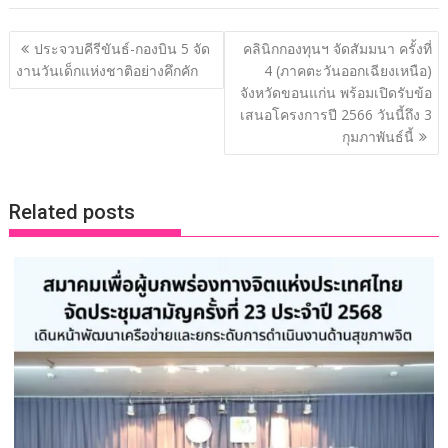
e
itt
k
e
p
ar
b
er
e
y
e
แนะแนว
ประจวบคีรีขันธ์-กองบิน 5 จัด
คลินิกกองทุนฯ จัดสัมมนา ครั้งที่
o
dI
Li
เรื่อง
งานวันเด็กแห่งชาติอย่างคึกคัก
4 (ภาคตะวันออกเฉียงเหนือ)
o
n
n
จังหวัดขอนแก่น พร้อมเปิดรับข้อ
เสนอโครงการปี 2566 วันนี้ถึง 3
k
k
กุมภาพันธ์นี้
Related posts