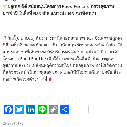
e
itt
k
e
p
ar
บลูเทค ซิตี้ สนับสนุนโครงการ Food For Life ตรวจสุขภาพ
b
er
e
y
e
ประจำปี ในพื้นที่ ต.เขาดิน อ.บางปะกง จ.ฉะเชิงเทรา
o
dI
Li
o
n
n
k
k
วันนี้(6 ม.ค.66) ทีมงาน csr นิคมอุตสาหกรรมฉะเชิงเทรา บลูเทค
ซิตี้ ลงพื้นที่ รพ.สต.ตำบลเขาดิน สนับสนุน ข้าวกล่อง พร้อมน้ำดื่ม ให้
แก่ประชาชนที่เดินทางมาใช้บริการตรวจสุขภาพประจำปี ภายใต้
โครงการ Food For Life เพื่อให้ประชาชนในพื้นที่ เกิดการดูแล
สุขภาพและปรับเปลี่ยนพฤติกรรมที่ไม่ขัดต่อสุขภาพ ทำให้เกิดความ
ตื่นตัวตระหนักในการดูแลสุขภาพ และให้มีโอกาสค้นหาปัจจัยเสี่ยง
ต่อการเกิดโรคต่างๆ
🌡
F
T
Li
Li
C
S
ac
w
n
n
o
h
ข่าวทั่วไทย