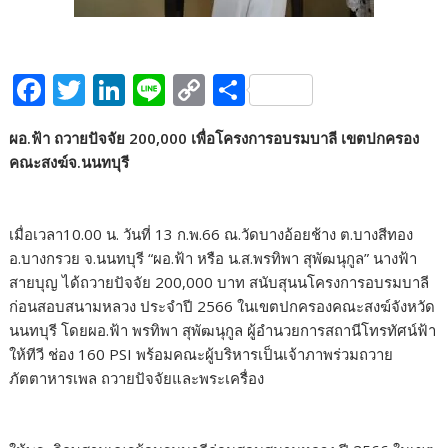
F
T
Li
Li
C
S
ac
w
n
n
o
h
ผอ.ฟ้า ถวายปัจจัย 200,000 เพื่อโครงการอบรมบาลี เขตปกครอง
e
itt
k
e
p
ar
คณะสงฆ์จ.นนทบุรี
b
er
e
y
e
o
dI
Li
เมื่อเวลา10.00 น. วันที่ 13 ก.พ.66 ณ.วัดบางอ้อยช้าง ต.บางสีทอง
o
n
n
อ.บางกรวย จ.นนทบุรี “ผอ.ฟ้า หรือ น.ส.พรทิพา สุพัฒนุกูล” นางฟ้า
k
k
สายบุญ ได้ถวายปัจจัย 200,000 บาท สนับสุนนโครงการอบรมบาลี
ก่อนสอบสนามหลวง ประจำปี 2566 ในเขตปกครองคณะสงฆ์จังหวัด
นนทบุรี โดยผอ.ฟ้า พรทิพา สุพัฒนุกูล ผู้อำนวยการสถานีโทรทัศน์ฟ้า
ให้ทีวี ช่อง 160 PSI พร้อมคณะผู้บริหารเป็นเจ้าภาพร่วมถวาย
ภัตตาหารเพล ถวายปัจจัยและพระเครื่อง