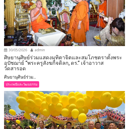
30/05/2026
admin
ศิษยานุศิษย์ร่วมแสดงมุทิตาจิตและสมโภชตราตั้งพระ
อุปัชฌาย์ “พระครูสังฆกิจดิลก, ดร.” เจ้าอาวาส
วัดสารอด
ศิษยานุศิษย์ร่วม...
ประเพณีและวัฒนธรรม