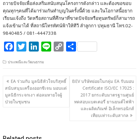
ถวายปัจจัยเพื่อส่งเสริมสนับสนุนโครงการดังกล่าว และต้องขอขอบ
คุณทุกๆคนที่ได้มาร่วมกันทำบุญในครั้งนี้ด้วย และในโอกาสนี้อยาก
เรียนแจ้งถึง วัดหรือสถานที่ศึกษาที่ขาดปัจจัยหรือทุนทรัพย์ก็สามารถ
แจ้งเข้ามาได้ ที่สถานีโทรทัศน์ฟ้าให้ทีวี ลำลูกกา ปทุมธานี โทร.02-
9840485 / 081-4447338
F
T
Li
Li
C
S
ac
w
n
n
o
h
ประเพณีและวัฒนธรรม
e
itt
k
e
p
ar
b
er
e
y
e
แนะแนว
EA ร่วมกับ มูลนิธิหัวใจบริสุทธิ์
BEV บริษัทย่อยในกลุ่ม EA รับมอบ
o
dI
Li
เรื่อง
สนับสนุนเครื่องออกชิเจน มอบแด่
Certificate ISO/EC 17025 :
o
n
n
มูลนิธิกระจกเงา ต่อลมหายใจผู้
2017 ยกระดับมาตรฐานศูนย์
ป่วยในชุมชน
ทดสอบแบตเตอรี่ ยานยนต์ไฟฟ้า
k
k
และผลิตภัณฑ์ อิเล็กทรอนิกส์
เทียบเท่าระดับสากล
Related posts