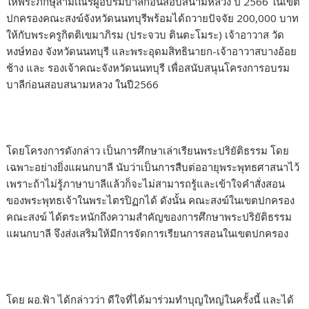
ให้พระภิกษุสามเณรผู้อบรมบาลีก่อนสอบสนามหลวง ปี 2566 ในเขต
ปกครองคณะสงฆ์จังหวัดนนทบุรีพร้อมได้ถวายปัจจัย 200,000 บาท
ให้กับพระครูกิตติเขมาภิรม (ประจวบ ตินตะโมระ) เจ้าอาวาส วัด
หงษ์ทอง จังหวัดนนทบุรี และพระอุดมสิทธินายก-เจ้าอาวาสบางอ้อย
ช้าง และ รองเจ้าคณะจังหวัดนนทบุรี เพื่อสนับสนุนโครงการอบรม
บาลีก่อนสอบสนามหลวง ในปี2566
โดยโครงการดังกล่าว เป็นการศึกษาเล่าเรียนพระปริยัติธรรม โดย
เฉพาะอย่างยิ่งแผนกบาลี นับว่าเป็นการสืบต่ออายุพระพุทธศาสนาไว้
เพราะถ้าไม่รู้ภาษาบาลีแล้วก็จะไม่สามารถรู้และเข้าใจคำสั่งสอน
ของพระพุทธเจ้าในพระไตรปิฏกได้ ดังนั้น คณะสงฆ์ในเขตปกครอง
คณะสงฆ์ ได้ตระหนักถึงความสำคัญของการศึกษาพระปริยัติธรรม
แผนกบาลี จึงส่งเสริมให้มีการจัดการเรียนการสอนในเขตปกครอง
โดย ผอ.ฟ้า ได้กล่าวว่า ดีใจที่ได้มาร่วมทำบุญใหญ่ในครั้งนี้ และได้