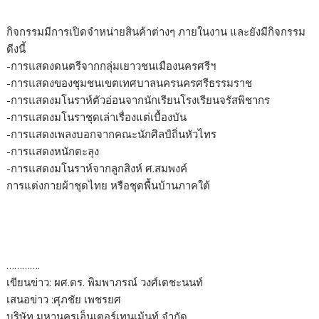
กิจกรรมมีการเปิดจำหน่ายสินค้าต่างๆ ภายในงาน และยังมีกิจกรรม
ดีงนี้
-การแสดงดนตรีจากกลุ่มเยาวชนเมืองนครศรีฯ
-การแสดงของชุมชนเขตเทศบาลนครนครศรีธรรมราช
-การแสดงมโนราห์ตัวอ่อนจากนักเรียนโรงเรียนจรัสพิชากร
-การแสดงมโนราชุดเล่าเรื่องแต่เบื้องบัน
-การแสดงเพลงบอกจากคณะนักศิลป์ถิ่นหัวไทร
-การแสดงหนักตะลุง
-การแสดงมโนราห์จากลูกสิงห์ ศ.สมพงค์
การแต่งกายผ้าชุดไทย หรือชุดพื้นบ้านภาคใต้
………….
เขียนข่าว: ผศ.ดร. พิมพาภรณ์ วงศ์เตชะนนท์
เสนอข่าว :ศุภชัย เพชรยศ
บริษัท มหานครเอ็นเตอร์เทนเม้นท์ จำกัด