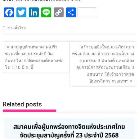
F
T
Li
Li
C
S
ac
w
n
n
o
h
ข่าวทั่วไทย
e
itt
k
e
p
ar
b
er
e
y
e
แนะแนว
สายบุญห้ามพลาด! ผอ.ฟ้า
สร้างบุญยิ่งใหญ่ม.ล.ภัทรสุดา
o
dI
Li
เรื่อง
ชวนเที่ยวงานประจำปี วัด
พร้อมด้วย ผอ.ฟ้า ถวายสมเด็จบาง
o
n
n
อินทรวิหาร ปิดทององค์หลวงพ่อ
ขุนพรหม 3 พันองค์ และกล้อง
โต 1-10 มี.ค. นี้
อุปกรณ์การส่องพระรวมเกือบ 3
k
k
แสนบาท ให้เจ้าอาวาสวัด
อินทรวิหาร กรุงเทพฯ
Related posts