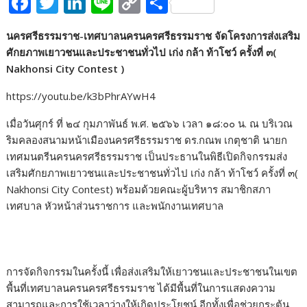
F
T
Li
Li
C
S
ac
w
n
n
o
h
นครศรีธรรมราช-เทศบาลนครนครศรีธรรมราช จัดโครงการส่งเสริม
e
itt
k
e
p
ar
ศักยภาพเยาวชนและประชาชนทั่วไป เก่ง กล้า ท้าโชว์ ครั้งที่ ๓(
b
er
e
y
e
Nakhonsi City Contest )
o
dI
Li
https://youtu.be/k3bPhrAYwH4
o
n
n
เมื่อวันศุกร์ ที่ ๒๔ กุมภาพันธ์ พ.ศ. ๒๕๖๖ เวลา ๑๘:๐๐ น. ณ บริเวณ
k
k
ริมคลองสนามหน้าเมืองนครศรีธรรมราช ดร.กณพ เกตุชาติ นายก
เทศมนตรีนครนครศรีธรรมราช เป็นประธานในพิธีเปิดกิจกรรมส่ง
เสริมศักยภาพเยาวชนและประชาชนทั่วไป เก่ง กล้า ท้าโชว์ ครั้งที่ ๓(
Nakhonsi City Contest) พร้อมด้วยคณะผู้บริหาร สมาชิกสภา
เทศบาล หัวหน้าส่วนราชการ และพนักงานเทศบาล
การจัดกิจกรรมในครั้งนี้ เพื่อส่งเสริมให้เยาวชนและประชาชนในเขต
พื้นที่เทศบาลนครนครศรีธรรมราช ได้มีพื้นที่ในการแสดงความ
สามารถและการใช้เวลาว่างให้เกิดประโยชน์ อีกทั้งเพื่อช่วยกระตุ้น