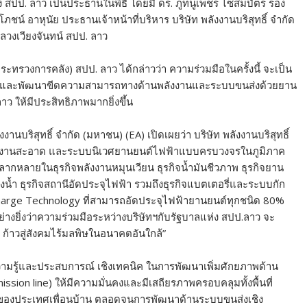
สปป. ลาว เป็นประธานในพิธี โดยมี ดร. ภูทนูเพชร ไซสมบัตร รอง
์ อาหุนัย ประธานเจ้าหน้าที่บริหาร บริษัท พลังงานบริสุทธิ์ จำกัด
วงเวียงจันทน์ สปป. ลาว
ะทรวงการคลัง) สปป. ลาว ได้กล่าวว่า ความร่วมมือในครั้งนี้ จะเป็น
บและพัฒนาขีดความสามารถทางด้านพลังงานและระบบขนส่งด้วยยาน
าว ให้มีประสิทธิภาพมากยิ่งขึ้น
านบริสุทธิ์ จำกัด (มหาชน) (EA) เปิดเผยว่า บริษัท พลังงานบริสุทธิ์
ีพลังงานสะอาด และระบบนิเวศยานยนต์ไฟฟ้าแบบครบวงจรในภูมิภาค
ลากหลายในธุรกิจพลังงานหมุนเวียน ธุรกิจน้ำมันชีวภาพ ธุรกิจยาน
ำ ธุรกิจสถานีอัดประจุไฟฟ้า รวมถึงธุรกิจแบตเตอรี่และระบบกัก
Charge Technology ที่สามารถอัดประจุไฟฟ้ายานยนต์ทุกชนิด 80%
่างยิ่งว่าความร่วมมือระหว่างบริษัทฯกับรัฐบาลแห่ง สปป.ลาว จะ
ก้าวสู่สังคมไร้มลพิษในอนาคตอันใกล้”
์ความรู้และประสบการณ์ เชิงเทคนิค ในการพัฒนาเพิ่มศักยภาพด้าน
sion line) ให้มีความมั่นคงและมีเสถียรภาพครอบคลุมทั้งพื้นที่
าของประเทศเพื่อนบ้าน ตลอดจนการพัฒนาด้านระบบขนส่งเชิง