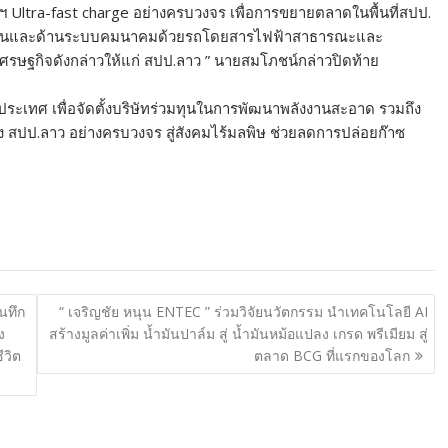
 Ultra-fast charge อย่างครบวงจร เพื่อการขยายตลาดในพื้นที่สปป.
พลังงานและด้านระบบคมนาคมด้วยรถโดยสารไฟฟ้าสาธารณะและ
างเศรษฐกิจดังกล่าวให้แก่ สปป.ลาว ” นายสมโภชน์กล่าวปิดท้าย
ับประเทศ เพื่อจัดตั้งบริษัทร่วมทุนในการพัฒนาพลังงานสะอาด รวมถึง
ของ สปป.ลาว อย่างครบวงจร สู่สังคมไร้มลพิษ ช่วยลดการปล่อยก๊าซ
นทึก
“ เจริญชัย หนุน ENTEC ” ร่วมวิจัยนวัตกรรม นำเทคโนโลยี AI
ง
สร้างมูลค่าเพิ่ม น้ำมันปาล์ม สู่ น้ำมันหม้อแปลง เกรด พรีเมียม สู่
ีวิต
ตลาด BCG ที่แรกของโลก