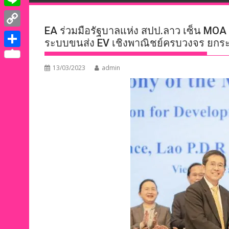
e
i
i
L
b
t
n
EA ร่วมมือรัฐบาลแห่ง สปป.ลาว เซ็น MO
i
o
C
t
ระบบขนส่ง EV เชิงพาณิชย์ครบวงจร ยกระด
k
n
o
o
e
S
e
e
k
p
13/03/2023
admin
r
h
d
y
a
I
L
r
n
i
e
n
k