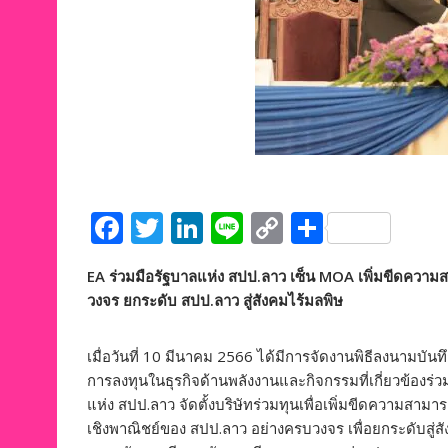
F
T
Li
Li
C
S
ac
w
n
n
o
h
EA ร่วมมือรัฐบาลแห่ง สปป.ลาว เซ็น MOA เพิ่มขีดคว
e
itt
k
e
p
ar
วงจร ยกระดับ สปป.ลาว สู่สังคมไร้มลพิษ
b
er
e
y
e
o
dI
Li
เมื่อวันที่ 10 มีนาคม 2566 ได้มีการจัดงานพิธีลงนามบั
o
n
n
การลงทุนในธุรกิจด้านพลังงานและกิจกรรมที่เกี่ยวข้องร
แห่ง สปป.ลาว จัดตั้งบริษัทร่วมทุนเพื่อเพิ่มขีดความ
k
k
เชิงพาณิชย์ของ สปป.ลาว อย่างครบวงจร เพื่อยกระดับสู่