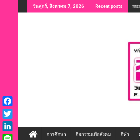
Skip
“สม
วันศุกร์, สิงหาคม 7, 2026
Recent posts
to
content
F
a
T
c
w
การศึกษา
กิจกรรมเพื่อสังคม
กีฬา
L