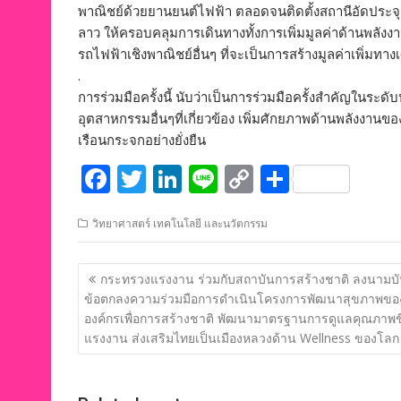
พาณิชย์ด้วยยานยนต์ไฟฟ้า ตลอดจนติดตั้งสถานีอัดประจุฯ
ลาว ให้ครอบคลุมการเดินทางทั้งการเพิ่มมูลค่าด้าน
รถไฟฟ้าเชิงพาณิชย์อื่นๆ ที่จะเป็นการสร้างมูลค่าเพิ่มท
.
การร่วมมือครั้งนี้ นับว่าเป็นการร่วมมือครั้งสำคัญในระด
อุตสาหกรรมอื่นๆที่เกี่ยวข้อง เพิ่มศักยภาพด้านพลังงาน
เรือนกระจกอย่างยั่งยืน
F
T
Li
Li
C
S
ac
w
n
n
o
h
วิทยาศาสตร์ เทคโนโลยี และนวัตกรรม
e
itt
k
e
p
ar
b
er
e
y
e
แนะแนว
กระทรวงแรงงาน ร่วมกับสถาบันการสร้างชาติ ลงนามบั
o
dI
Li
เรื่อง
ข้อตกลงความร่วมมือการดำเนินโครงการพัฒนาสุขภาพขอ
o
n
n
องค์กรเพื่อการสร้างชาติ พัฒนามาตรฐานการดูแลคุณภาพช
แรงงาน ส่งเสริมไทยเป็นเมืองหลวงด้าน Wellness ของโลก
k
k