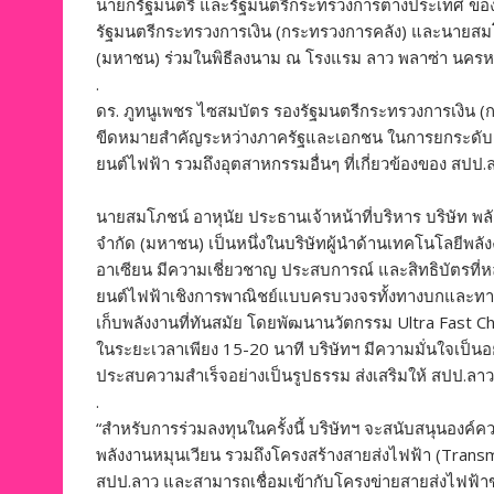
นายกรัฐมนตรี และรัฐมนตรีกระทรวงการต่างประเทศ ของ 
รัฐมนตรีกระทรวงการเงิน (กระทรวงการคลัง) และนายสมโภชน
(มหาชน) ร่วมในพิธีลงนาม ณ โรงแรม ลาว พลาซ่า นครหล
.
ดร. ภูทนูเพชร ไซสมบัตร รองรัฐมนตรีกระทรวงการเงิน (กร
ขีดหมายสำคัญระหว่างภาครัฐและเอกชน ในการยกระดั
ยนต์ไฟฟ้า รวมถึงอุตสาหกรรมอื่นๆ ที่เกี่ยวข้องของ สปป.ล
นายสมโภชน์ อาหุนัย ประธานเจ้าหน้าที่บริหาร บริษัท พลังง
จำกัด (มหาชน) เป็นหนึ่งในบริษัทผู้นำด้านเทคโนโลย
อาเซียน มีความเชี่ยวชาญ ประสบการณ์ และสิทธิบัตรที่ห
ยนต์ไฟฟ้าเชิงการพาณิชย์แบบครบวงจรทั้งทางบกและทางน้
เก็บพลังงานที่ทันสมัย โดยพัฒนานวัตกรรม Ultra Fast 
ในระยะเวลาเพียง 15-20 นาที บริษัทฯ มีความมั่นใจเป็นอย
ประสบความสำเร็จอย่างเป็นรูปธรรม ส่งเสริมให้ สปป.ลาว 
.
“สำหรับการร่วมลงทุนในครั้งนี้ บริษัทฯ จะสนับสนุนองค
พลังงานหมุนเวียน รวมถึงโครงสร้างสายส่งไฟฟ้า (Transmis
สปป.ลาว และสามารถเชื่อมเข้ากับโครงข่ายสายส่งไฟฟ้