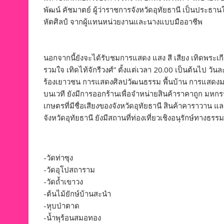
พัฒน์ คัชมาตย์ ผู้ว่าราชการจังหวัดอุทัยธานี เป็นประธา
หัตศิลป์ จากผู้แทนหน่วยงานและนางแบบมืออาชีพ
นอกจากนี้ยังจะได้รับชมการแสดง แสง สี เสียง เทิดพระเก
รวมใจ เทิดไท้จักรีวงศ์” ตั้งแต่เวลา 20.00 เป็นต้นไป ว
ร้องเยาวชน การแสดงศิลปวัฒนธรรม พื้นบ้าน การแสดงมห
บนเวที ยังมีการออกร้านเพื่อจำหน่ายสินค้าราคาถูก ม
เกษตรที่มีชื่อเสียงของจังหวัดอุทัยธานี สินค้าคาราวาน แ
จังหวัดอุทัยธานี ยังมีสถานที่ท่องเที่ยวเชิงอนุรักษ์ทาง
-วัดท่าซุง
-วัดอุโปสถาราม
-วัดถ้ำเขาวง
-ต้นไม้ยักษ์บ้านสะนำ
-หุบป่าตาด
-น้ำพุร้อนสมอทอง