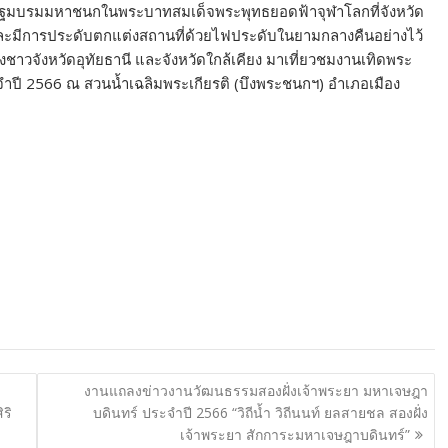
ะปฐมบรมมหาชนกในพระบาทสมเด็จพระพุทธยอดฟ้าจุฬาโลกที่จังหวัด
และมีการประดับตกแต่งสถานที่ด้วยไฟประดับในยามกลางคืนอย่างไว้
องชาวจังหวัดอุทัยธานี และจังหวัดใกล้เคียง มาเที่ยวชมงานเทิดพระ
ำปี 2566 ณ สวนน้ำเฉลิมพระเกียรติ (บึงพระชนกฯ) อำเภอเมือง
งานแถลงข่าวงานวัฒนธรรมสองฝั่งเจ้าพระยา มหาเจษฎา
ริ
บดินทร์ ประจำปี 2566 “วิถีน้ำ วิถีนนท์ ยลสายชล สองฝั่ง
เจ้าพระยา สักการะมหาเจษฎาบดินทร์”