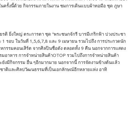
นในครั้งนี้ด้วย กิจกรรมภายในงาน ชมการเดินแบบผ้าทอมือ ชุด ภูษา
ียรติ ยิ่งใหญ่ ตระการตา ชุด “พระชนกจักรี บารมีเกริกฟ้า ปวงประชา
ันละ 1 รอบ ในวันที่ 1,5,6,7,8 และ 9 เมษายน รวมไปถึง การประกวดนัก
กรรมคอนเสิร์ต จากศิลปินชื่อดัง ตลอดทั้ง 9 คืน นอกจากการแสดง
หกรรมอาหาร การจำหน่ายสินค้าOTOP รวมไปถึงการจำหน่ายสินค้า
ละยังมีกิจกรรม อื่น ๆอีกมากมาย นอกจากนี้ การจัดงานข้างต้นแล้ว
ธรรมชาติและศิลปวัฒนธรรมที่เป็นเอกลักษณ์อีกหลายแห่ง อาทิ