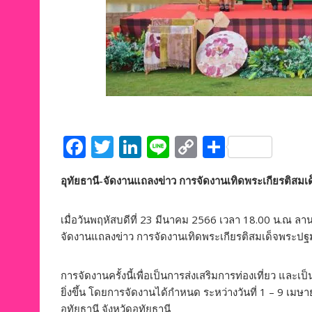
F
T
Li
Li
C
S
ac
w
n
n
o
h
อุทัยธานี-จัดงานแถลงข่าว การจัดงานเทิดพระเกียรติสม
e
itt
k
e
p
ar
b
er
e
y
e
เมื่อวันพฤหัสบดีที่ 23 มีนาคม 2566 เวลา 18.00 น.ณ ลานส
o
dI
Li
จัดงานแถลงข่าว การจัดงานเทิดพระเกียรติสมเด็จพระปฐ
o
n
n
k
k
การจัดงานครั้งนี้เพื่อเป็นการส่งเสริมการท่องเที่ยว และเ
ยิ่งขึ้น โดยการจัดงานได้กำหนด ระหว่างวันที่ 1 – 9 เม
อุทัยธานี จังหวัดอุทัยธานี