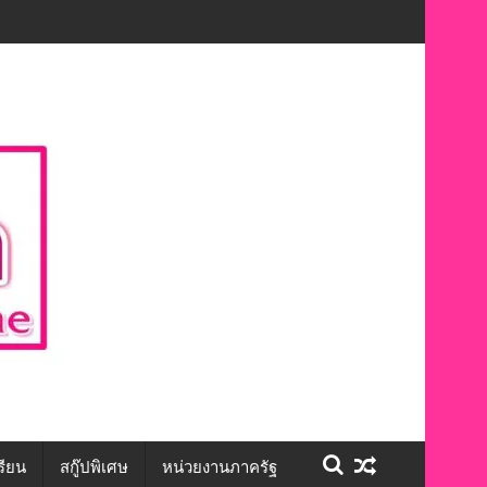
ักษะชีวิต สร้างโอกาสการจ้างงานอย่างเท่าเทียม”
รียน
สกู๊ปพิเศษ
หน่วยงานภาครัฐ