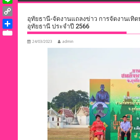
e
i
i
L
b
t
n
อุทัยธานี-จัดงานแถลงข่าว การจัดงานเท
i
o
C
t
อุทัยธานี ประจำปี 2566
k
n
o
o
e
S
e
e
k
p
24/03/2023
admin
r
h
d
y
a
I
L
r
n
i
e
n
k