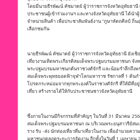
โดยมีนายธีรพัฒน์ คัชมาตย์ ผู้ว่าราชการจังหวัดอุทัยธา
ประชาชนผู้เข้าร่วมงานฯ และทางจังหวัดอุทัยธานี ได้นำผ
จำหน่ายสินค้า เพื่อประชาสัมพันธ์งาน “ภูษาหัตถศิลป์ ถิ
เลือกชมกัน
นายธีรพัฒน์ คัชมาตย์ ผู้ว่าราชการจังหวัดอุทัยธานี ยังเชิ
เที่ยวงานเทิดพระเกียรติสมเด็จพระปฐมบรมมหาชนก จังหวัดอ
พระปฐมบรมมหาชนกต้นราชวงศ์จักรี และน้อมรำลึกถึง
สมเด็จพระพุทธยอดฟ้าจุฬาโลกมหาราช รัชกาลที่ 1 ต้นกำ
โปรดกระหม่อมจากทุกพระองค์ในราชวงศ์จักรี ที่ให้มีที่อยู่ 
เที่ยว สร้างรายได้ให้กับประชาชนชาวจังหวัดอุทัยธานี
ซึ่งภายในงานมีกิจกรรมที่สำคัญๆ ในวันที่ 31 มีนาคม
สมเด็จพระปฐมบรมมหาชนก ณ บริเวณพระอนุสาวรีย์สมเด็
ราง รับ -ส่ง นักท่องเที่ยวที่มาเที่ยวในงาน เพื่ออำน
มหาชนกตลอดระยะการจัดงาน อีกทั้งในวันที่ 1 เมษายน 256