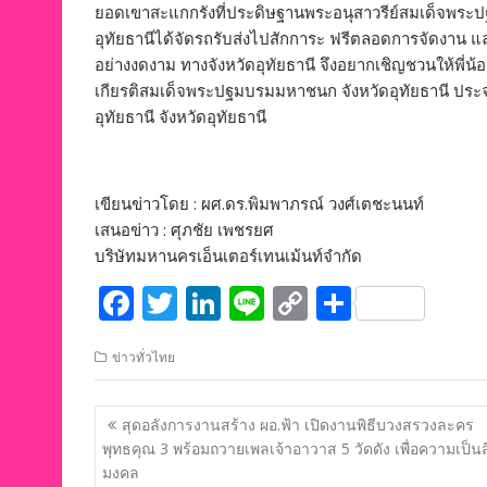
ยอดเขาสะแกกรังที่ประดิษฐานพระอนุสาวรีย์สมเด็จพร
อุทัยธานีได้จัดรถรับส่งไปสักการะ ฟรีตลอดการจัดงาน 
อย่างงดงาม ทางจังหวัดอุทัยธานี จึงอยากเชิญชวนให้พี่น้
เกียรติสมเด็จพระปฐมบรมมหาชนก จังหวัดอุทัยธานี ประจ
อุทัยธานี จังหวัดอุทัยธานี
เขียนข่าวโดย : ผศ.ดร.พิมพาภรณ์ วงศ์เตชะนนท์
เสนอข่าว : ศุภชัย เพชรยศ
บริษัทมหานครเอ็นเตอร์เทนเม้นท์จำกัด
F
T
Li
Li
C
S
ac
w
n
n
o
h
ข่าวทั่วไทย
e
itt
k
e
p
ar
b
er
e
y
e
แนะแนว
สุดอลังการงานสร้าง ผอ.ฟ้า เปิดงานพิธีบวงสรวงละคร
o
dI
Li
เรื่อง
พุทธคุณ 3 พร้อมถวายเพลเจ้าอาวาส 5 วัดดัง เพื่อความเป็นสิ
o
n
n
มงคล