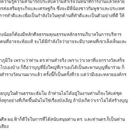
ลมีความรู้ความสามารถประสบความสำเร็จในหน้าที่การงานแล้วหลาย
ส่งเสริมธุระกิจและเศรษฐกิจ ซึ่งจะมีพี่น้องชาวกัมพูชาและประเทศ
รทำดีและเพื่อเป็นกำลังใจในทุกด้านที่ทำดีและเป็นตัวอย่างที่ดี ให้
ี อย่างน้อยก็ต้องมีหลักศีลธรรมคุณธรรมหลักธรรมภิบาลในการบริหาร
นที่อาจจะท้อแท้ จะได้มีกำลังใจว่าอาจจะมีบางคนที่เขาเล็งเห็นและ
กว่าภูมิใจ เพราะว่าท่าน ดร.ท่านทำจริง เพราะว่าเวลาที่แจกรางวัลเสร็จ
ปเองบ้าง ก็ถือว่าบุญที่ยิ่งใหญ่ที่เราเองได้เป็นสะพานบุญที่มาร่วม ก็
ทำรางวัลนานมากแล้ว ครั้งนี้ก็เป็นครั้งที่16 แต่ว่ามีเยอะหลายองค์กร
ายบุญในด้านธรรมะธัมโม ถ้าท่านไม่ได้อยู่ในงานท่านก็จะใส่แต่ชุด
กอย่างที่เกิดขึ้นมันไม่ใช่เรื่องบังเอิญ ถ้าบังเกิดว่าเราไม่ได้สร้างบุญ
่ในศีล ผอ.ฟ้าก็ดีใจในการที่ได้สนับสนุนท่าน ดร. และท่านดร.ก็เป็นท่าน
เสียง