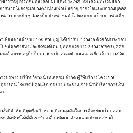
่าววิทยุโทรทัศน์หนังสือพิมพ์แห่งประเทศไทย (สว.นท)ร่วมแจก
ิดการทำดีในสังคมอย่างต่อเนื่องเพื่อเป็นขวัญกำลังใจและยกย่องบุคคล
าชการ พระภิกษุ นักธุรกิจ ประชาชนทั่วไปตลอดจนเด็กเยาวชนเพื่อ
ีดาวเทียมจานดำช่อง 160 สายบุญ ได้เข้ารับ 2 รางวัล ด้วยกันประกอบ
โยชน์ต่อศาสนาและสังคมดีเด่น บุคคลตัวอย่าง 2.รางวัล”อัครบุคคล
้อมด้วยพระครูกิตติปทุมากร เจ้าคณะตำบลหนองเสือ เจ้าอาวาสวัด
บริหาร บริษัท วีชายน์ เทเลคอม จำกัด ผู้ให้บริการโครงข่าย
รารัตน์ ไชยรังษี คุณเล็ก ภรรยา ประธานเจ้าหน้าที่บริหารการเงิน
้วย
สิ่งที่สำคัญที่สุดคือเป้าหมายที่เรามุ่งมั่นในการที่จะส่งเสริมบุคคล
ประชาสัมพันธ์ได้ดีมีแรงขับเคลื่อนพัฒนาสังคมและประเทศชาติ