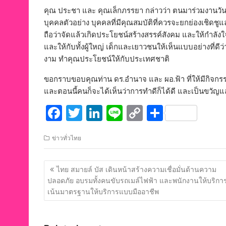
คุณ ประชา และ คุณเล็กภรรยา กล่าวว่า ตนมาร่วมงานวันนี้
บุคคลตัวอย่าง บุคคลที่มีคุณสมบัติที่ควรจะยกย่องเชิด
ถือว่าจัดแล้วเกิดประโยชน์สร้างสรรค์สังคม และให้กำล
และให้กับทั้งผู้ใหญ่ เด็กและเยาวชนให้เห็นแบบอย่างที่
งาม ทำคุณประโยชน์ให้กับประเทศชาติ
ขอกราบขอบคุณท่าน ดร.อำนาจ และ ผอ.ฟ้า ที่ให้มีกิจกรรม
และตอนนี้คนก็จะได้เห็นว่าการทำดีก็ได้ดี และเป็นขวัญและ
F
T
Li
Li
C
S
ac
w
n
n
o
h
ข่าวทั่วไทย
e
itt
k
e
p
ar
b
er
e
y
e
แนะแนว
ไทย สมายล์ บัส เดินหน้าสร้างความเชื่อมั่นด้านความ
o
dI
Li
เรื่อง
ปลอดภัย อบรมทั้งคนขับรถเมล์ไฟฟ้า และพนักงานให้บริกา
o
n
n
เน้นมาตรฐานให้บริการแบบมืออาชีพ
k
k