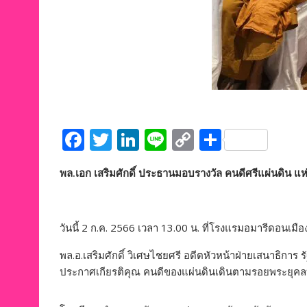
F
T
Li
Li
C
S
ac
w
n
n
o
h
พล.เอก เสริมศักดิ์ ประธานมอบรางวัล คนดีศรีแผ่นดิน แห่
e
itt
k
e
p
ar
b
er
e
y
e
o
dI
Li
วันนี้ 2 ก.ค. 2566 เวลา 13.00 น. ที่โรงแรมอมารีดอนเมื
o
n
n
พล.อ.เสริมศักดิ์ วิเศษไชยศรี อดีตหัวหน้าฝ่ายเสนาธิก
k
k
ประกาศเกียรติคุณ คนดีของแผ่นดินเดินตามรอยพระยุคลบาท