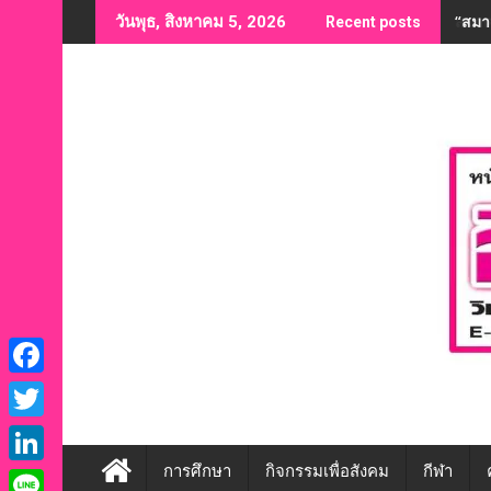
Skip
“สมาค
วันพุธ, สิงหาคม 5, 2026
Recent posts
to
content
F
a
T
c
w
การศึกษา
กิจกรรมเพื่อสังคม
กีฬา
L