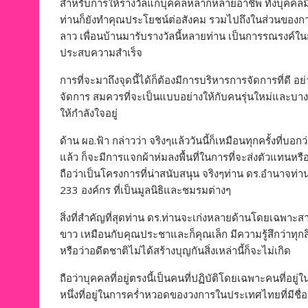
สำหรับการให้รางวัลแก่บุคคลหลากหลายอาชีพ ทั้งบุคค
ท่านก็ยังทำคุณประโยชน์ต่อสังคม รวมไปถึงในส่วนของการ
ลาว เพื่อนบ้านมารับรางวัลนี้หลายท่าน เป็นการรณรงค์ในกา
ประสบความสำเร็จ
การที่จะมาถึงจุดนี้ได้ก็ต้องมีการบริหารการจัดการที่ด
จัดการ สมควรที่จะเป็นแบบอย่างให้กับคนรุ่นใหม่และบางค
ให้กำลังใจอยู่
ด้าน ผอ.ฟ้า กล่าวว่า จริงๆแล้ววันนี้ก็เหมือนทุกครั้งที่บอ
แล้ว ก็จะมีการแจกผ้าห่มลงพื้นที่ในการที่จะส่งตัวแทนหรือไ
ถือว่าเป็นโครงการที่น่าสนับสนุน จริงๆท่าน ดร.อำนาจท่าน
233 องค์กร ที่เป็นมูลนิธิและชมรมต่างๆ
สิ่งที่สำคัญที่สุดท่าน ดร.ท่านจะเก่งหลายด้านโดยเฉพาะส
ขาว เหมือนกับคุณประชาและก็คุณเล็ก มีความรู้สึกว่าทุกสิ่งทุ
หรือว่าอดีตชาติไม่ได้สร้างบุญกันสิ่งเหล่านี้ก็จะไม่เกิด
ถือว่าบุคคลที่อยู่ตรงนี้เป็นคนที่ปฏิบัติโดยเฉพาะคนที่อยู
หนึ่งที่อยู่ในการคร่ำหวอดของวงการในประเทศไทยที่มีชื่อ