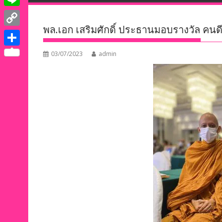
e
i
i
L
b
t
n
พล.เอก เสริมศักดิ์ ประธานมอบรางวัล คนดีศ
i
o
C
t
k
n
o
o
e
S
03/07/2023
admin
e
e
k
p
r
h
d
y
a
I
L
r
n
i
e
n
k