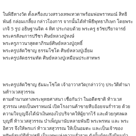
ในพิธีทางวัด ตั้งเครื่องบวงสรวงเทพเทวดาพร้อมพ่อพราหมณ์ สิทธิ
พันธ์ กล่อมเกลี้ยง กล่าวโองการ จากนั้นได้ทำพิธีพุทธาภิเษก โดยพระ
เกจิ 5 รูป อธิษฐานจิต 4 ทิศ ประกอบด้วย พระครู ธวัชปรียาจารย์
พระครสังฆการปรีชา ศิษย์หลวงปู่หงษ์
พระครูภาวนาสุตตาภิรมย์ศิษย์หลวงปู่ฤทธิ์
พระครูปลัดวิชาญ ธรรมโชโต ศิษย์หลวงปู่เอี่ยม
พระครูปลัดธรรมทัต ศิษย์หลวงปู่เหมือนประสาทพร
พระครูปลัดวิชาญ ธัมมะโซโต เจ้าอาวาสวัด(กล่าวว่า) ประวัติตำนา
นท้าวเวสสุวรรณ
ตามตำนานทางพระพุทธศาสนา เชื่อกันว่า ในอดีตชาติ ท้าวเวส
สุวรรณ เคยเป็นพราหมณ์ เปิดโรงงานค้าขายหีบอ้อยจนร่ำรวย ด้วย
ความใจบุญจึงได้นำเงินทองไปบริจาคให้ผู้ยากไร้ และด้วยกุศลผล
บุญที่ ท้าวเวสสุวรรณ บำเพ็ญมานับหลายพันปี พระพรหม และ พระ
อิศวร จึงให้พรแก่ ท้าวเวสสุวรรณ ให้เป็นอมตะ และเป็นเจ้าของ
ทรัพย์สมบัติทั่วปฐพี เป็นเทพแห่งความร่ำรวย ดังนั้นผู้คนจึงนิยมนำ