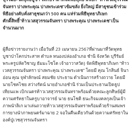
e
itt
k
e
p
ar
จันทรา ปางพระคุณ ปางพระเดช”เข้มขลัง ยิ่งใหญ่ มีสาธุชนเข้าร่วม
b
er
e
y
e
พิธีอย่างคับคั่งสาธุชนกว่า 500 คน แห่ร่วมพิธีพุทธาภิเษก
o
dI
Li
ศักดิ์สิทธิ์”ท้าวเวสสุวรรณจันทรา ปางพระคุณ ปางพระเดช”เป็น
จำนวนมาก
o
n
n
k
k
ผู้สื่อข่าวรายงานว่า เมื่อวันที่ 23 เมษายน 2567ที่ผ่านมาที่วัดพุทธ
บูชาป่าโคกประสาท ตำบล หนองปล่องอำเภอ ชำนิ จังหวัด บุรีรัมย์
พระครูปลัดวิชาญ ธัมมะโซโต เจ้าอาวาสวัด) จัดพิธีพุทธาภิเษก “ท้าว
เวสสุวรรณจันทรา ปางพระคุณ ปางพระเดช” โดยมี คุณ โกสินธ์ จินา
อ่อน คุณ จุฬาลักษณ์ สยมชัย ประธาน ดำเนินการสร้างถวาย โดยมี
นายโชคไชย สว่างรัตน์ นายอำเภอชำนิ ร่วมเป็นประธานเปิดธูป
เทียนแพ เบิกเนตรท้าวเวสสุวรรณจันทราพร้อมด้วยคณะลูกศิษย์ผู้มี
ความศรัทธาในครูบาอาจารย์ นาย ธนโชติ ธนะกิจมงคลกุลเป็นเจ้า
ภาพนำลิเก มาเล่นถวายท้าวเวสสุวรรณจันทราพร้อมด้วยร้านสมพร
การยางนำภาพยนตร์มาฉาย 2 จอในคืนเดียวกันด้วยความศรัทธาใน
องค์ปู่เวชสุวรรณจันทรา