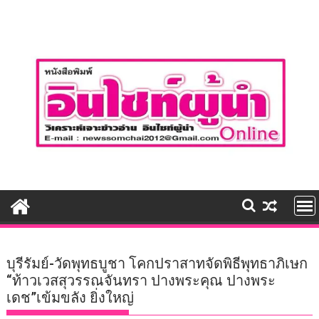
Skip
to
content
บุรีรัมย์-วัดพุทธบูชา โคกปราสาทจัดพิธีพุทธาภิเษก
“ท้าวเวสสุวรรณจันทรา ปางพระคุณ ปางพระ
เดช”เข้มขลัง ยิ่งใหญ่