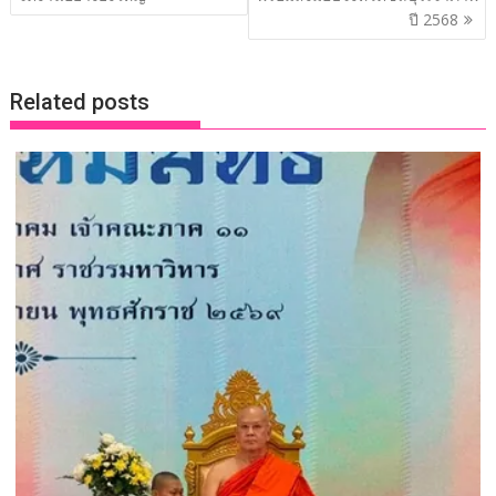
k
k
ปี 2568
Related posts