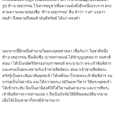
รูป ท้าวเวสสุวรรณ ไว้เคารพบูชาเพื่อความมั่งคั่งอีกหนึ่งประการ ตรง
ตามความหมายของชื่อ “ท้าวเวสสุวรรณ” คือ คำว่า “เวส” แปลว่า
พ่อค้า จึงหมายถึงพ่อค้าอันมีทรัพย์ ได้แก่ ทองคำ
นอกจากนี้อีกหนึ่งตำนานในพระพุทธศาสนา เชื่อกันว่า ในชาติหนึ่ง
ท้าวเวสสุวรรณ ซึ่งเดิมชื่อ กุเวรพราหมณ์ ได้ทำบุญกุศลมาก จนชาติ
ต่อมา ได้เป็นกษัตริย์ครองกรุงราชคฤห์ พระนามว่า พระเจ้าพิมพิสาร
และทรงเป็นพระสหายกับเจ้าชายสิทธัตถะ ต่อมาเจ้าชายสิทธัตถะ
ตรัสรู้เป็นพระสัมมาสัมพุทธเจ้า ได้เสด็จมาโปรดพระเจ้าพิมพิสาร จน
บรรลุเป็นโสดาบัน และได้ถวายพระเวฬุวันมหาวิหาร ให้พระพุทธเจ้า
ได้เข้าประทับ จึงเป็นอานิสงส์ให้ได้วิมานอันสวยงาม และการที่พระ
เจ้าพิมพิสารถวายทานบ่อย ๆ จึงเป็นปัจจัยให้มีทิพยสมบัติมากมาย
เมื่อได้เป็นเทวดาก็ทรงมีอำนาจมาก