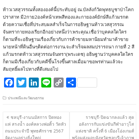
ท้าวเวสสุวรรณทั้งสององค์นี้ประทับอยู่ ณ.บัลลังก์วัดพุทธบูชาป่าโคก
ปราสาท มี2กาย2องค์หน้าเทพสีทองและกายองค์ยักษ์สีแก้วมรกต
ด้วยความเชื่อที่ประสบผลสำเร็จในการอธิษฐานท้าวเวสสุวรรณ
จันทรากายทองเรียกอีกอย่างหนึ่งว่า.พระคุณ.เชื่อว่าบุคคลใดใคร
ก็ตามที่จะอธิษฐานเรื่องเกี่ยวกับการค้าขายมหานิยมทำมาค้าขาย
นายหน้าที่ดินอื่นๆติดต่อการงาน.จะสำเร็จผลสมปรารถนา กายที่ 2 สี
แก้วมรกตท้าวเวสสุวรรณจันทรา(พระเดช) อธิษฐานว่าบุคคลใดใคร
ก็ตามมีเรื่องเกี่ยวกับคดีขึ้นโรงขึ้นศาลเมื่อมาขอพรท่านแล้วจะ
สัมฤทธิ์ผลไปทางที่ดีเสมอไป
F
T
Li
Li
C
S
ac
w
n
n
o
h
ประเพณีและวัฒนธรรม
e
itt
k
e
p
ar
b
er
e
y
e
แนะแนว
ชลบุรี-งานนมัสการ ปิดทอง
ราชบุรี-ปิดฉากลงแล้ว สุด
o
dI
Li
เรื่อง
แห่ สรงน้ำ องค์หลวงพ่อติ้ว วัดหัว
อลังการกับแข่งขันกีฬาอาวุโส
o
n
n
ถนนประจำปี พุทธศักราช 2567
แห่งชาติ ครั้งที่ 6 เมืองโอ่งเกมส์
จัดงานอย่างยิ่งใหญ่
พร้อมส่งมอบจังหวัดชลบุรีเจ้าภาพ