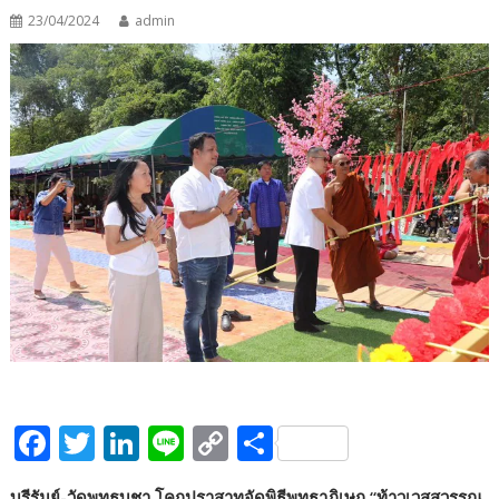
23/04/2024
admin
F
T
Li
Li
C
S
ac
w
n
n
o
h
บุรีรัมย์-วัดพุทธบูชา โคกปราสาทจัดพิธีพุทธาภิเษก “ท้าวเวสสุวรรณ