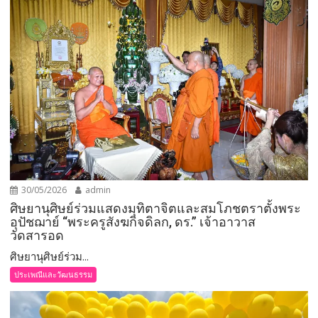
30/05/2026
admin
ศิษยานุศิษย์ร่วมแสดงมุทิตาจิตและสมโภชตราตั้งพระ
อุปัชฌาย์ “พระครูสังฆกิจดิลก, ดร.” เจ้าอาวาส
วัดสารอด
ศิษยานุศิษย์ร่วม...
ประเพณีและวัฒนธรรม