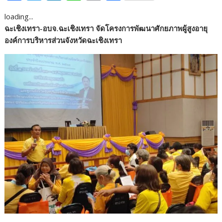
ac
w
n
n
o
h
loading...
e
itt
k
e
p
ar
ฉะเชิงเทรา-อบจ.ฉะเชิงเทรา จัดโครงการพัฒนาศักยภาพผู้สูงอายุ
b
er
e
y
e
องค์การบริหารส่วนจังหวัดฉะเชิงเทรา
o
dI
Li
o
n
n
k
k