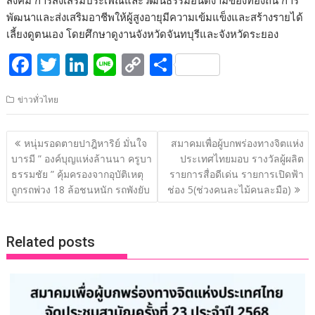
สังคม การส่งเสริมประเพณีและวัฒนธรรมอันดีงามของท้องถิ่น การ
พัฒนาและส่งเสริมอาชีพให้ผู้สูงอายุมีความเข้มแข็งและสร้างรายได้
เลี้ยงดูตนเอง โดยศึกษาดูงานจังหวัดจันทบุรีและจังหวัดระยอง
F
T
Li
Li
C
S
ac
w
n
n
o
h
ข่าวทั่วไทย
e
itt
k
e
p
ar
b
er
e
y
e
แนะแนว
หนุ่มรอดตายปาฎิหาริย์ มั่นใจ
สมาคมเพื่อผู้บกพร่องทางจิตแห่ง
o
dI
Li
เรื่อง
บารมี ” องค์บุญแห่งล้านนา ครูบา
ประเทศไทยมอบ รางวัลผู้ผลิต
o
n
n
ธรรมชัย ” คุ้มครองจากอุบัติเหตุ
รายการสื่อดีเด่น รายการเปิดฟ้า
ถูกรถพ่วง 18 ล้อชนหนัก รถพังยับ
ช่อง 5(ช่วงคนละไม้คนละมือ)
k
k
Related posts