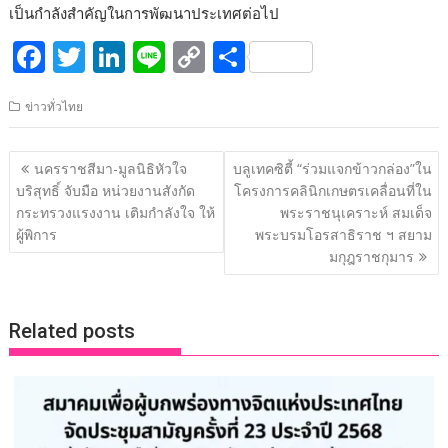
เป็นกำลังสำคัญในการพัฒนาประเทศต่อไป
F
T
Li
Li
C
S
ac
w
n
n
o
h
ข่าวทั่วไทย
e
itt
k
e
p
ar
b
er
e
y
e
แนะแนว
นครราชสีมา-มูลนิธิหัวใจ
บลูเทคซิตี้ “ร่วมแจกข้าวกล่อง”ใน
o
dI
Li
เรื่อง
บริสุทธิ์ จับมือ หน่วยงานสังกัด
โครงการคลินิกเกษตรเคลื่อนที่ใน
o
n
n
กระทรวงแรงงาน เติมกำลังใจ ให้
พระราชนุเคราะห์ สมเด็จ
ผู้พิการ
พระบรมโอรสาธิราช ฯ สยาม
k
k
มกุฎราชกุมาร
Related posts