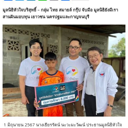
ac
w
n
n
o
h
มูลนิธิหัวใจบริสุทธิ์ – กลุ่ม ไทย สมายล์ กรุ๊ป จับมือ มูลนิธิยังมีเรา
e
itt
k
e
p
ar
สานฝันมอบทุน เยาวชน นครปฐมและกาญจนบุรี
b
er
e
y
e
o
dI
Li
o
n
n
k
k
​ 1 มิถุนายน 2567 นางเธียรรัตน์ นะวะมะวัฒน์ ประธานมูลนิธิหัวใจ