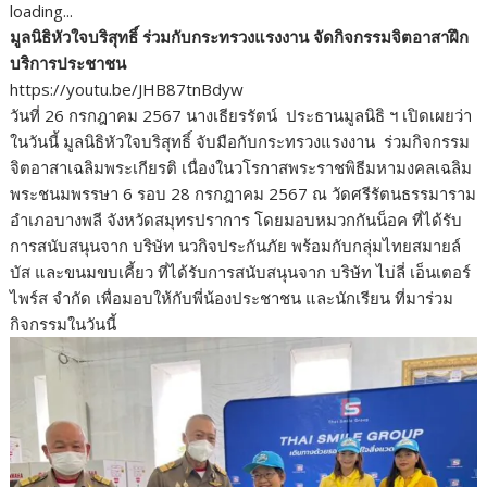
loading...
e
itt
k
e
p
ar
มูลนิธิหัวใจบริสุทธิ์ ร่วมกับกระทรวงแรงงาน จัดกิจกรรมจิตอาสาฝึก
b
er
e
y
e
บริการประชาชน
o
dI
Li
https://youtu.be/JHB87tnBdyw
วันที่ 26 กรกฎาคม 2567 นางเธียรรัตน์ ประธานมูลนิธิ ฯ เปิดเผยว่า
o
n
n
ในวันนี้ มูลนิธิหัวใจบริสุทธิ์ จับมือกับกระทรวงแรงงาน ร่วมกิจกรรม
k
k
จิตอาสาเฉลิมพระเกียรติ เนื่องในวโรกาสพระราชพิธีมหามงคลเฉลิม
พระชนมพรรษา 6 รอบ 28 กรกฎาคม 2567 ณ วัดศรีรัตนธรรมาราม
อำเภอบางพลี จังหวัดสมุทรปราการ โดยมอบหมวกกันน็อค ที่ได้รับ
การสนับสนุนจาก บริษัท นวกิจประกันภัย พร้อมกับกลุ่มไทยสมายล์
บัส และขนมขบเคี้ยว ที่ได้รับการสนับสนุนจาก บริษัท ไบ่ลี่ เอ็นเตอร์
ไพร์ส จำกัด เพื่อมอบให้กับพี่น้องประชาชน และนักเรียน ที่มาร่วม
กิจกรรมในวันนี้