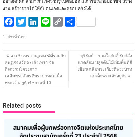
อย่างคึกคัก สามารถนำความรู้ไปต่อยอดในการประกอบอาชีพ สร้าง
งาน สร้างรายได้ให้กับตนเองและครอบครัวได้
F
T
Li
Li
C
S
ac
w
n
n
o
h
ข่าวทั่วไทย
e
itt
k
e
p
ar
b
er
e
y
e
แนะแนว
ฉะเชิงเทรา-บลูเทค ซิตี้ร่วมกับ
บุรีรัมย์ – ร่วมใจภักดิ์ รักษ์สิ่ง
o
dI
Li
เรื่อง
สพฐ.จังหวัดฉะเชิงเทรา จัด
แวดล้อม ปลูกต้นไม้เพิ่มพื้นที่สี
o
n
n
กิจกรรมโครงการ
เขียวเฉลิมพระเกียรติพระบาท
เฉลิมพระเกียรติพระบาทสมเด็จ
สมเด็จพระเจ้าอยู่หัว
k
k
พระเจ้าอยู่หัวรัชกาลที่ 10
Related posts