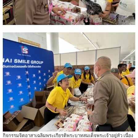
กิจกรรมจิตอาสาเฉลิมพระเกียรติพระบาทสมเด็จพระเจ้าอยู่หัว เนื่อง