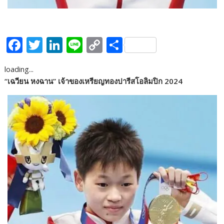
F
T
Li
Li
C
S
ac
w
n
n
o
h
loading...
e
itt
k
e
p
ar
“เฉวียน หงฉาน” เจ้าของเหรียญทองปารีสโอลิมปิก 2024
b
er
e
y
e
o
dI
Li
o
n
n
k
k