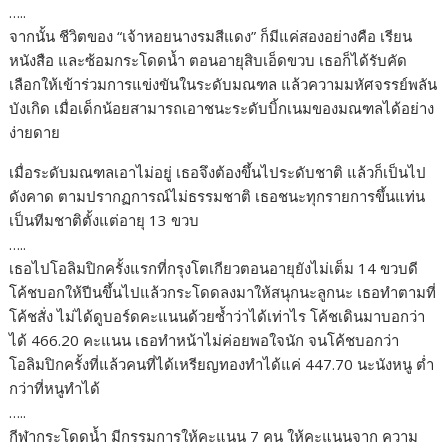
…..
จากนั้น ชีวิตของ “เจ้าหอยนางรมสีแดง” ก็มีแค่สองอย่างคือ เรียน
หนังสือ และซ้อมกระโดดน้ำ ตอนอายุสิบเอ็ดขวบ เธอก็ได้รับคัด
เลือกให้เข้าร่วมการแข่งขันในระดับมณฑล แล้วความมหัศจรรย์พลัน
บังเกิด เมื่อเด็กน้อยสามารถเอาชนะระดับบิ้กเนมของมณฑลได้อย่าง
ง่ายดาย
เมื่อระดับมณฑลเอาไม่อยู่ เธอจึงต้องขึ้นไประดับชาติ แล้วก็เป็นไป
ดังคาด ตามปรากฏการณ์ไม่ธรรมชาติ เธอชนะทุกรายการขึ้นแท่น
เป็นทีมชาติตั้งแต่อายุ 13 ขวบ
…..
เธอไปโอลิมปิกครั้งแรกที่กรุงโตเกียวตอนอายุยังไม่เต็ม 14 ขวบดี
โค้ชบอกให้ปีนขึ้นไปแล้วกระโดดลงมาให้สนุกนะลูกนะ เธอทำตามที่
โค้ชสั่ง ไม่ได้ดูบอร์ดคะแนนด้วยซ้ำว่าได้เท่าไร โค้ชเดินมาบอกว่า
ได้ 466.20 คะแนน เธอทำหน้าไม่ค่อยพอใจนัก จนโค้ชบอกว่า
โอลิมปิกครั้งที่แล้วคนที่ได้เหรียญทองทำได้แค่ 447.70 นะนังหนู ต่ำ
กว่าที่หนูทำได้
…..
กีฬากระโดดน้ำ มีกรรมการให้คะแนน 7 คน ให้คะแนนจาก ความ