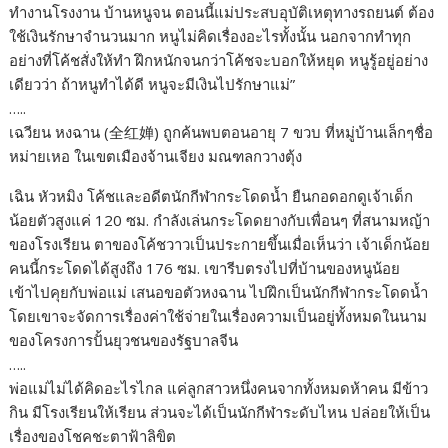
ทำงานโรงงาน บ้านหนูจน ตอนนี้แม่ประสบอุบัติเหตุทางรถยนต์ ต้อง
ใช้เงินรักษาจำนวนมาก หนูไม่คิดเรื่องอะไรทั้งนั้น นอกจากทำทุก
อย่างที่โค้ชสั่งให้ทำ ฝึกหนักจนกว่าโค้ชจะบอกให้หยุด หนูรู้อยู่อย่าง
เดียวว่า ถ้าหนูทำได้ดี หนูจะมีเงินไปรักษาแม่”
…..
เฉวียน หงฉาน (全红婵) ถูกค้นพบตอนอายุ 7 ขวบ ที่หมู่บ้านเล็กๆชื่อ
หม่ายเหอ ในเขตเมืองจ้านเจียง มณฑลกวางตุ้ง
เฉิน หัวหมิง โค้ชและอดีตนักกีฬากระโดดน้ำ ยืนกอดอกดูเจ้าเด็ก
น้อยตัวสูงแค่ 120 ซม. กำลังเล่นกระโดดยางกับเพื่อนๆ ที่สนามหญ้า
ของโรงเรียน ตาของโค้ชวาวเป็นประกายขึ้นเมื่อเห็นว่า เจ้าเด็กน้อย
คนนี้กระโดดได้สูงถึง 176 ซม. เขารีบตรงไปที่บ้านของหนูน้อย
เข้าไปคุยกับพ่อแม่ เสนอขอตัวหงฉาน ไปฝึกเป็นนักกีฬากระโดดน้ำ
โดยเขาจะจัดการเรื่องค่าใช้จ่ายในเรื่องความเป็นอยู่ทั้งหมดในนาม
ของโครงการปั้นยุวชนของรัฐบาลจีน
…..
พ่อแม่ไม่ได้คิดอะไรไกล แค่ลูกสาวหนึ่งคนจากทั้งหมดห้าคน มีข้าว
กิน มีโรงเรียนให้เรียน ส่วนจะได้เป็นนักกีฬาระดับไหน ปล่อยให้เป็น
เรื่องของโชคชะตาฟ้าลิขิต