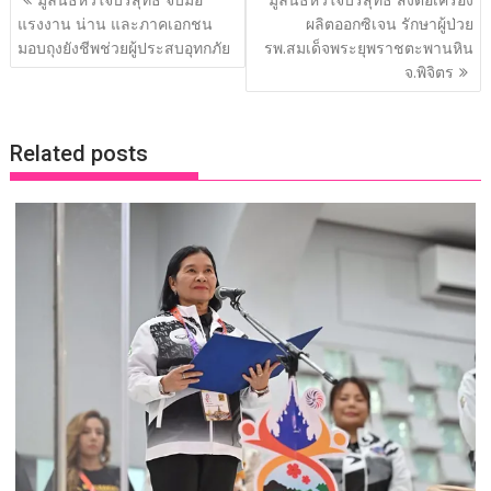
o
dI
Li
เรื่อง
แรงงาน น่าน และภาคเอกชน
ผลิตออกซิเจน รักษาผู้ป่วย
o
n
n
มอบถุงยังชีพช่วยผู้ประสบอุทกภัย
รพ.สมเด็จพระยุพราชตะพานหิน
จ.พิจิตร
k
k
Related posts