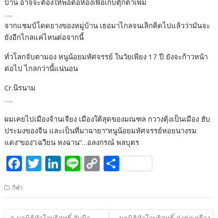
บ้าน อาจจะต้องให้พ่อต่อห้องเพื่อเก็บตุ๊กตาเพิ่ม
…..
จากแชมป์โดดยางของหมู่บ้าน เธอมาไกลจนเลิกคิดไปแล้วว่ามันจะ
ยังอีกไกลแค่ไหนต่อจากนี้
ทั่วโลกจับตามอง หนูน้อยมหัศจรรย์ ในวัยเพียง 17 ปี ยังจะก้าวหน้า
ต่อไป ไกลกว่านี้แน่นอน
Cr.นิรนาม
…..
ผมเคยไปเมืองจ้านเจียง เมืองใต้สุดของมณฑล กวางตุ้งเป็นเมือง ฮับ
ประมงของจีน และเป็นที่มาฉายา“หนูน้อยมหัศจรรย์หอยนางรม
แดง“ของ”เฉวียน หงฉาน“…อลงกรณ์ พลบุตร
F
T
Li
Li
C
S
ac
w
n
n
o
h
กีฬา
e
itt
k
e
p
ar
b
er
e
y
e
แนะแนว
มูลนิธิหัวใจบริสุทธิ์ จับมือ
มูลนิธิหัวใจบริสุทธิ์ ส่งต่อเครื่อง