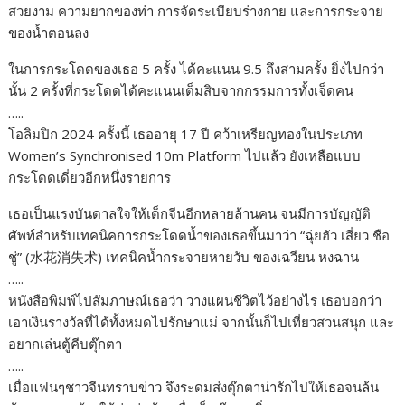
สวยงาม ความยากของท่า การจัดระเบียบร่างกาย และการกระจาย
ของน้ำตอนลง
ในการกระโดดของเธอ 5 ครั้ง ได้คะแนน 9.5 ถึงสามครั้ง ยิ่งไปกว่า
นั้น 2 ครั้งที่กระโดดได้คะแนนเต็มสิบจากกรรมการทั้งเจ็ดคน
…..
โอลิมปิก 2024 ครั้งนี้ เธออายุ 17 ปี คว้าเหรียญทองในประเภท
Women’s Synchronised 10m Platform ไปแล้ว ยังเหลือแบบ
กระโดดเดี่ยวอีกหนึ่งรายการ
เธอเป็นแรงบันดาลใจให้เด็กจีนอีกหลายล้านคน จนมีการบัญญัติ
ศัพท์สำหรับเทคนิคการกระโดดน้ำของเธอขึ้นมาว่า “ฉุ่ยฮัว เสี่ยว ชือ
ชู่” (水花消失术) เทคนิคน้ำกระจายหายวับ ของเฉวียน หงฉาน
…..
หนังสือพิมพ์ไปสัมภาษณ์เธอว่า วางแผนชีวิตไว้อย่างไร เธอบอกว่า
เอาเงินรางวัลที่ได้ทั้งหมดไปรักษาแม่ จากนั้นก็ไปเที่ยวสวนสนุก และ
อยากเล่นตู้คีบตุ๊กตา
…..
เมื่อแฟนๆชาวจีนทราบข่าว จึงระดมส่งตุ๊กตาน่ารักไปให้เธอจนล้น