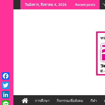
Skip
“
วันอังคาร, สิงหาคม 4, 2026
Recent posts
to
content
F
a
T
c
w
การศึกษา
กิจกรรมเพื่อสังคม
กีฬา
L