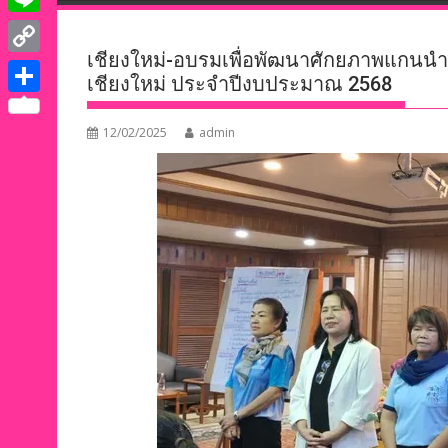
e
i
i
L
b
t
n
เชียงใหม่-อบรมเพื่อพัฒนาศักยภาพแกนนำชม
i
o
C
t
เชียงใหม่ ประจำปีงบประมาณ 2568
k
n
o
o
e
S
e
e
k
p
12/02/2025
admin
r
h
d
y
a
I
L
r
n
i
e
n
k