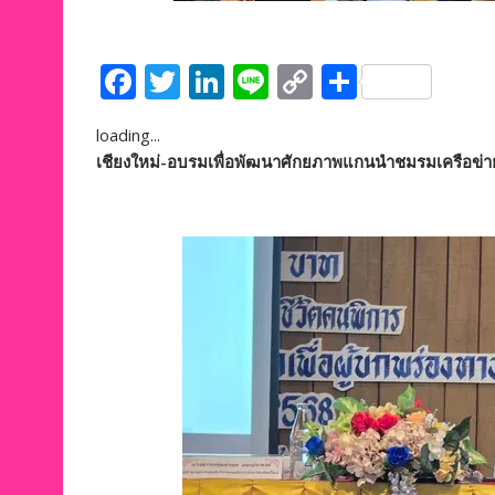
F
T
Li
Li
C
S
ac
w
n
n
o
h
loading...
e
itt
k
e
p
ar
เชียงใหม่-อบรมเพื่อพัฒนาศักยภาพแกนนำชมรมเครือข่ายเ
b
er
e
y
e
o
dI
Li
o
n
n
k
k