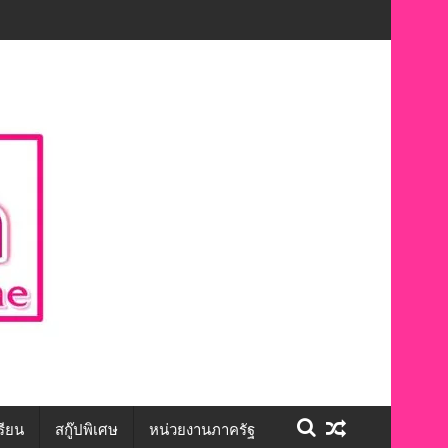
ักษะชีวิต สร้างโอกาสการจ้างงานอย่างเท่าเทียม”
รียน
สกู๊ปพิเศษ
หน่วยงานภาครัฐ