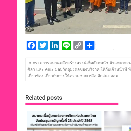
F
T
Li
Li
C
S
ac
w
n
n
o
h
แนะแนว
e
itt
k
e
p
ar
กรรมการสมาคมสื่อสร้างสรรค์เพื่อสังคมนำ ตัวแทนหลวงป
เรื่อง
ศิลา และ คณะ มอบวัตถุมงคลของบริจาค ให้กับเจ้าหน้าที่ ที่
b
er
e
y
e
เกี่ยวข้อง เกี่ยวกับการให้ความช่วยเหลือ ตึกสตง.ถล่ม
o
dI
Li
o
n
n
Related posts
k
k