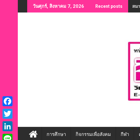
Skip
“สม
วันศุกร์, สิงหาคม 7, 2026
Recent posts
to
content
F
a
T
c
w
การศึกษา
กิจกรรมเพื่อสังคม
กีฬา
L