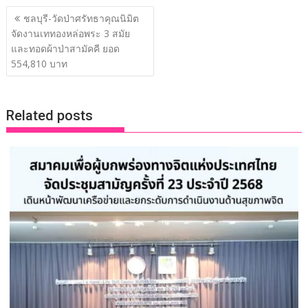
แนะแนว
e
itt
k
e
p
ar
ชลบุรี-วัดป่าศรัทธาคุณนิมิต
เรื่อง
จัดงานเททองหล่อพระ 3 สมัย
b
er
e
y
e
และทอดผ้าป่าสามัคคี ยอด
o
dI
Li
554,810 บาท
o
n
n
k
k
Related posts