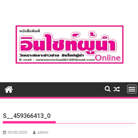
Skip
to
content
S__459366413_0
05/05/2025
admin