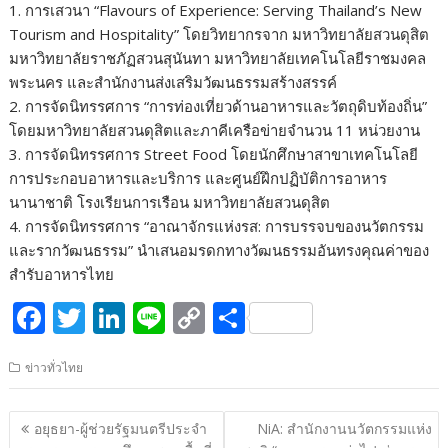
1. การเสวนา “Flavours of Experience: Serving Thailand’s New
Tourism and Hospitality” โดยวิทยากรจาก มหาวิทยาลัยสวนดุสิต
มหาวิทยาลัยราชภัฏสวนสุนันทา มหาวิทยาลัยเทคโนโลยีราชมงคล
พระนคร และสำนักงานส่งเสริมวัฒนธรรมสร้างสรรค์
2. การจัดนิทรรศการ “การท่องเที่ยวด้านอาหารและวัตถุดิบท้องถิ่น”
โดยมหาวิทยาลัยสวนดุสิตและภาคีเครือข่ายจำนวน 11 หน่วยงาน
3. การจัดนิทรรศการ Street Food โดยนักศึกษาสาขาเทคโนโลยี
การประกอบอาหารและบริการ และศูนย์ฝึกปฏิบัติการอาหาร
นานาชาติ โรงเรียนการเรือน มหาวิทยาลัยสวนดุสิต
4. การจัดนิทรรศการ “อาณาจักรแห่งรส: การบรรจบของนวัตกรรม
และรากวัฒนธรรม” นำเสนอมรดกทางวัฒนธรรมอันทรงคุณค่าของ
สำรับอาหารไทย
F
T
Li
Li
C
S
ac
w
n
n
o
h
ข่าวทั่วไทย
e
itt
k
e
p
ar
b
er
e
y
e
แนะแนว
อยุธยา-ผู้ช่วยรัฐมนตรีประจำ
NiA: สำนักงานนวัตกรรมแห่ง
o
dI
Li