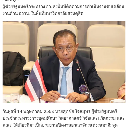
e
itt
k
e
p
ar
ผู้ช่วยรัฐมนตรีกระทรวง อว. ลงพื้นที่ติดตามการดำเนินงานขับเคลื่อน
b
er
e
y
e
งานด้าน อววน. ในพื้นที่มหาวิทยาลัยสวนดุสิต
o
dI
Li
o
n
n
k
k
วันพุธที่ 14 พฤษภาคม 2568 นายศุภชัย ใจสมุทร ผู้ช่วยรัฐมนตรี
ประจำกระทรวงการอุดมศึกษา วิทยาศาสตร์ วิจัยและนวัตกรรม และ
คณะ ให้เกียรติมาเป็นประธานเปิดงานอาณาจักรแห่งรสชาติ: จุด