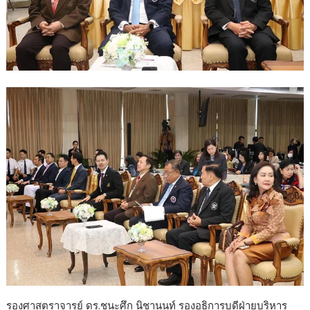
รองศาสตราจารย์ ดร.ชนะศึก นิชานนท์ รองอธิการบดีฝ่ายบริหาร