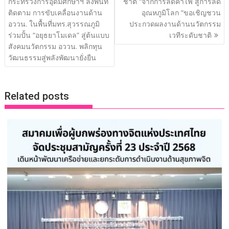
เรื่อง
กระทรวงการอุดมศึกษาฯ ลงพื้นที่
ชาติ “จากการลดค่าไฟ สู่การลด
o
n
n
ติดตาม การขับเคลื่อนงานด้าน
อุณหภูมิโลก “ขอเชิญชวน
อววน. ในพื้นที่มทร.สุวรรณภูมิ
ประกวดผลงานด้านนวัตกรรม
k
k
ร่วมปั้น “อยุธยาโมเดล” สู่ต้นแบบ
เวทีระดับชาติ
สังคมนวัตกรรม อววน. พลิกทุน
วัฒนธรรมสู่พลังพัฒนายั่งยืน
Related posts