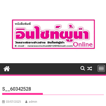
Skip
to
content
S__60342528
03/07/2025
admin