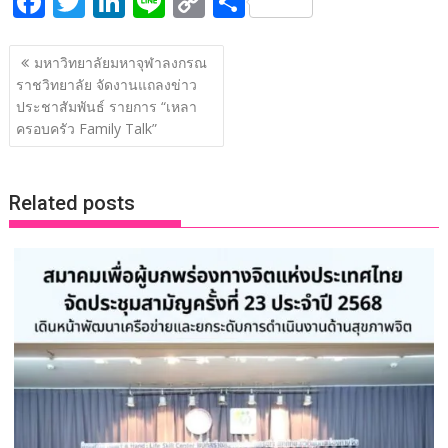
F
T
Li
Li
C
S
ac
w
n
n
o
h
แนะแนว
e
itt
k
e
p
ar
มหาวิทยาลัยมหาจุฬาลงกรณ
เรื่อง
ราชวิทยาลัย จัดงานแถลงข่าว
b
er
e
y
e
ประชาสัมพันธ์ รายการ “เหลา
o
dI
Li
ครอบครัว Family Talk”
o
n
n
k
k
Related posts