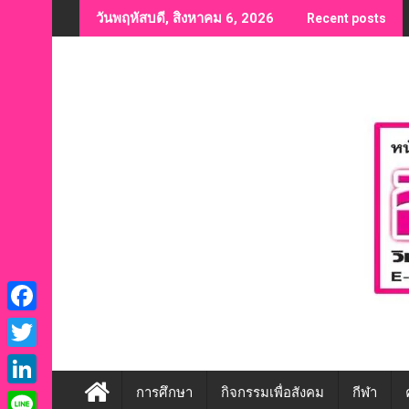
Skip
วันพฤหัสบดี, สิงหาคม 6, 2026
Recent posts
to
content
F
a
T
c
w
การศึกษา
กิจกรรมเพื่อสังคม
กีฬา
L