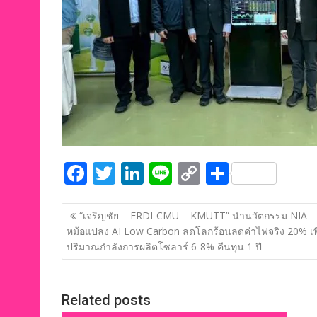
F
T
Li
Li
C
S
ac
w
n
n
o
h
แนะแนว
e
itt
k
e
p
ar
“เจริญชัย – ERDI-CMU – KMUTT” นำนวัตกรรม NIA
เรื่อง
หม้อแปลง AI Low Carbon ลดโลกร้อนลดค่าไฟจริง 20% เพิ
b
er
e
y
e
ปริมาณกำลังการผลิตโซลาร์ 6-8% คืนทุน 1 ปี
o
dI
Li
o
n
n
Related posts
k
k