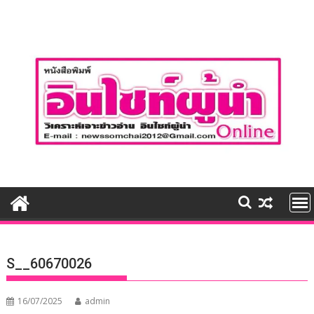
Skip
to
content
S__60670026
16/07/2025
admin