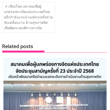
แนะแนว
e
itt
k
e
p
ar
เชียงใหม่-สมาคมเพื่อผู้
เรื่อง
บกพร่องทางจิตแห่งประเทศไทย
b
er
e
y
e
ผนึกกำลังแกนนำองค์กรเครือข่าย
o
dI
Li
ขับเคลื่อนงาน ด้านสุขภาพจิต
o
n
n
เพื่อพัฒนาคนพิการทางจิต
k
k
Related posts