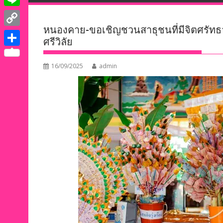
e
i
i
L
b
t
n
หนองคาย-ขอเชิญชวนสาธุชนที่มีจิตศรัทธา
i
o
C
t
ศรีวิลัย
k
n
o
o
e
S
e
e
k
p
16/09/2025
admin
r
h
d
y
a
I
L
r
n
i
e
n
k