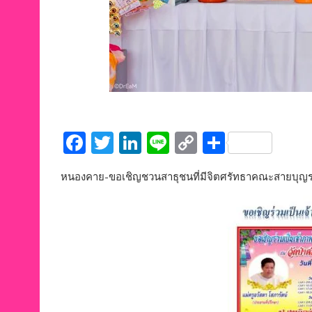
F
T
Li
Li
C
S
ac
w
n
n
o
h
หนองคาย-ขอเชิญชวนสาธุชนที่มีจิตศรัทธาคณะสายบุญรวมพล
e
itt
k
e
p
ar
b
er
e
y
e
o
dI
Li
o
n
n
k
k