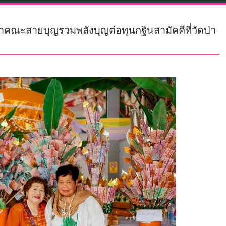
คณะสายบุญรวมพลังบุญต่อทุนกฐินสามัคคีที่วัดป่า