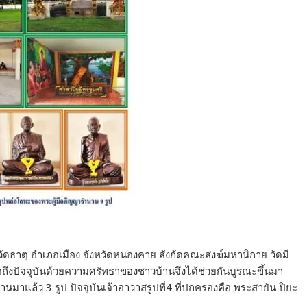
 ตำบลวัดธาตุ อำเภอเมือง จังหวัดหนองคาย สังกัดคณะสงฆ์มหานิกาย วัดมี
อดีตถึงปัจจุบันด้วยความศรัทธาของชาวบ้านจึงได้ช่วยกันบูรณะขึ้นมา
านมาแล้ว 3 รูป ปัจจุบันเจ้าอาวาสรูปที่4 ที่ปกครองคือ พระสายัน ปิยะ