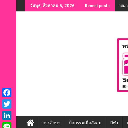
Skip
“สมาค
วันพุธ, สิงหาคม 5, 2026
Recent posts
to
content
F
a
T
c
w
การศึกษา
กิจกรรมเพื่อสังคม
กีฬา
L