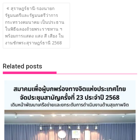
แนะแนว
e
itt
k
e
p
ar
สุราษฎร์ธานี-รองนายก
เรื่อง
รัฐมนตรีและรัฐมนตรีว่าการ
b
er
e
y
e
กระทรวงคมนาคม เป็นประธาน
o
dI
Li
ในพิธีฉลองถ้วยพระราชทาน ฯ
o
n
n
พร้อมการแสดง แสง สี เสียง ใน
งานชักพระสุราษฎร์ธานี 2568
k
k
Related posts