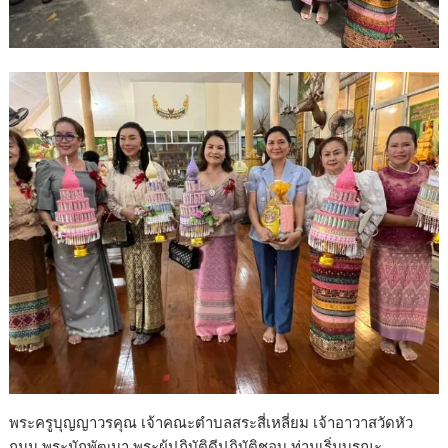
พระครูบุญญาวรคุณ เจ้าคณะตำบลสระสี่เหลี่ยม เจ้าอาวาสวัดหัว
ถนน พระนักพัฒนา พระผู้ปฏิบัติดีปฏิบัติชอบ ท่านเริ่มบูรณะ