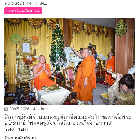
คณะสงฆ์ภาค 11 เด...
ประเพณีและวัฒนธรรม
30/05/2026
admin
ศิษยานุศิษย์ร่วมแสดงมุทิตาจิตและสมโภชตราตั้งพระ
อุปัชฌาย์ “พระครูสังฆกิจดิลก, ดร.” เจ้าอาวาส
วัดสารอด
ศิษยานุศิษย์ร่วม...