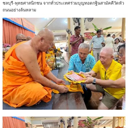
ชลบุรี-พุทธศาสนิกชน จากทั่วประเทศร่วมบุญทอดกฐินสามัคคีวัดหัว
e
itt
k
e
p
ar
ถนนอย่างล้นหลาม
b
er
e
y
e
o
dI
Li
o
n
n
k
k