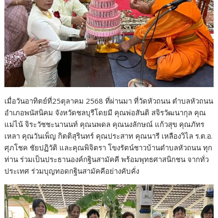
เมื่อวันอาทิตย์ที่25ตุลาคม 2568 ที่ผ่านมา ที่วัดหัวถนน ตำบลหัวถนน
อำเภอพนัสนิคม จังหวัดชลบุรีโดยมี คุณพ่อสันติ สจิรวัฒนากุล คุณ
แม่ไน้ จิระวัชชะนานนท์ คุณนพดล คุณนงลักษณ์ แก้วสุข คุณภัทร
เหลา คุณวันเพ็ญ กิตติสุรินทร์ คุณประสาท คุณนารี เหลืองวิไล ร.ต.อ.
ศุภโชค ชัยปฏิวัติ และคุณพิจิตรา โขงรัตน์ชาวบ้านตำบลหัวถนน ทุก
ท่าน ร่วมเป็นประธานองค์กฐินสามัคคี พร้อมพุทธศาสนิกชน จากทั่ว
ประเทศ ร่วมบุญทอดกฐินสามัคคีอย่างคับคั่ง