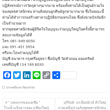
ปฏิสังขรณ์ถาวรวัตถุต่างๆมากมาย พร้อมทั้งท่านได้เป็นศูนย์รวมใจ
ของพุทธศาสนิกชน ท่านสั่งสอนลูกศิษย์ลูกหามากมาย ซึ่งในขณะนี้
ท่านได้ทำการก่อสร้างศาลาปฏิบัติธรรมทรงไทย ซึ่งยังขาดปัจจัยอีก
เป็นจำนวนมาก
หากพุทธศาสนิกชนผู้มีจิตใจในบุญจะร่วมบุญใหญ่ในครั้งนี้สามารถ
สอบถามข้อมูลได้ที่
โทร. 081-949 6050
และ 091-451 5954
หรือจะโอนร่วมบุญได้ที่
บัญชี ธนาคาร กรุงศรีอยุธยา ชื่อบัญชี วัดหัวถนน ออมทรัพย์
เลขที่บัญชี 134 189 8030
F
T
Li
Li
C
S
ac
w
n
n
o
h
ประเพณีและวัฒนธรรม
e
itt
k
e
p
ar
b
er
e
y
e
แนะแนว
“ แห่งแรกของเอเชีย ”
บุรีรัมย์- บก.ท็อปนิวส์ ทั่วไทย(
o
dI
Li
เรื่อง
โรงน้ำแข็งธารทอง (เชียงใหม่)
ภาคเหนือ)ร่วมกับพุทธศาสนิกชน