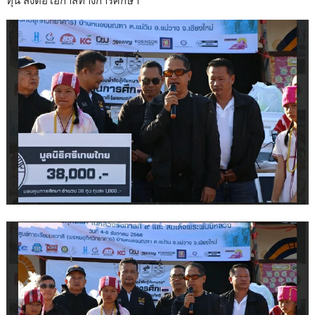
ทุน ส่งต่อโอกาสทางการศึกษา
b
er
e
y
e
o
dI
Li
o
n
n
k
k