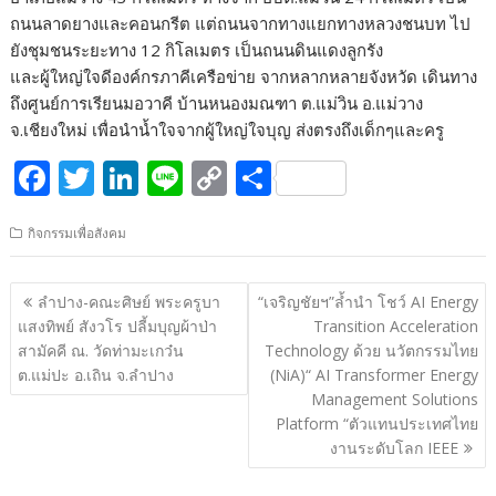
ถนนลาดยางและคอนกรีต แต่ถนนจากทางแยกทางหลวงชนบท ไป
ยังชุมชนระยะทาง 12 กิโลเมตร เป็นถนนดินแดงลูกรัง
และผู้ใหญ่ใจดีองค์กรภาคีเครือข่าย จากหลากหลายจังหวัด เดินทาง
ถึงศูนย์การเรียนมอวาคี บ้านหนองมณฑา ต.แม่วิน อ.แม่วาง
จ.เชียงใหม่ เพื่อนำน้ำใจจากผู้ใหญ่ใจบุญ ส่งตรงถึงเด็กๆและครู
F
T
Li
Li
C
S
ac
w
n
n
o
h
กิจกรรมเพื่อสังคม
e
itt
k
e
p
ar
b
er
e
y
e
แนะแนว
ลำปาง-คณะศิษย์ พระครูบา
“เจริญชัยฯ”ล้ำนำ โชว์ AI Energy
o
dI
Li
เรื่อง
แสงทิพย์ สังวโร ปลี้มบุญผ้าป่า
Transition Acceleration
o
n
n
สามัคคี ณ. วัดท่ามะเกว๋น
Technology ด้วย นวัตกรรมไทย
ต.แม่ปะ อ.เถิน จ.ลำปาง
(NiA)“ AI Transformer Energy
k
k
Management Solutions
Platform “ตัวแทนประเทศไทย
งานระดับโลก IEEE