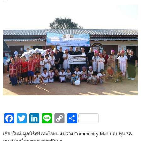
F
T
Li
Li
C
S
ac
w
n
n
o
h
เชียงใหม่-มูลนิธิศรีเทพไทย–แม่วาง Community Mall มอบทุน 38
e
itt
k
e
p
ar