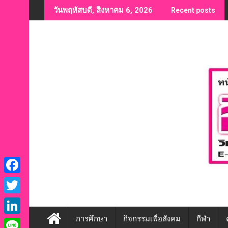
Skip
วันพฤหัสบดี, สิงหาคม 6, 2026
Recent posts
to
content
F
a
T
c
w
การศึกษา
กิจกรรมเพื่อสังคม
กีฬา
L