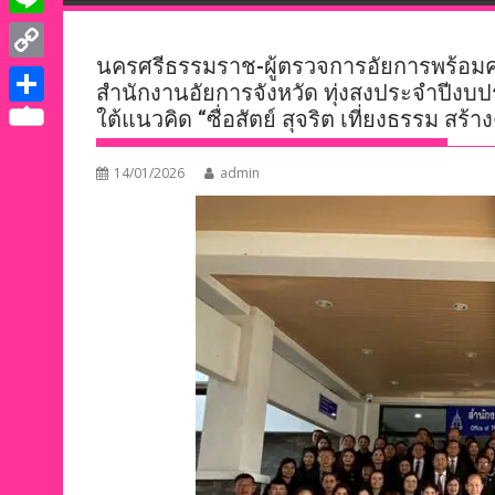
e
i
i
L
b
t
n
นครศรีธรรมราช-ผู้ตรวจการอัยการพร้อมคณ
i
o
C
t
สำนักงานอัยการจังหวัด ทุ่งสงประจำปีงบ
k
n
o
o
ใต้แนวคิด “ซื่อสัตย์ สุจริต เที่ยงธรรม ส
e
S
e
e
k
p
r
h
d
14/01/2026
admin
y
a
I
L
r
n
i
e
n
k