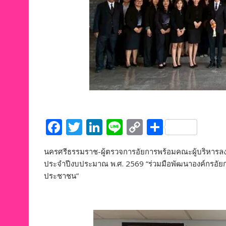
F
T
Li
Li
C
S
ac
w
n
n
o
h
นครศรีธรรมราช-ผู้ตรวจการอัยการพร้อมคณะผู้บริหารลงพื
e
itt
k
e
p
ar
ประจำปีงบประมาณ พ.ศ. 2569 “ร่วมมือพัฒนาองค์กรอัยการภ
b
er
e
y
e
ประชาชน”
o
dI
Li
o
n
n
k
k