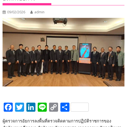
09/02/2026
admin
F
T
Li
Li
C
S
ac
w
n
n
o
h
ผู้ตรวจการอัยการลงพื้นที่ตรวจติดตามการปฏิบัติราชการของ
e
itt
k
e
p
ar