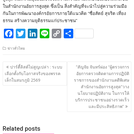
ในสำนักงานอัยการสูงสุด ซึ่งเป็น สิ่งสำคัญที่จะนำไปสู่ความร่วมมือ
กันในการพัฒนาองค์กรอัยการภายใต้แนวคิด “ซื่อสัตย์ สุจริต เที่ยง
ธรรม สร้างความยุติธรรมแก่ประชาชน”
F
T
Li
Li
C
S
ac
w
n
n
o
h
ข่าวทั่วไทย
e
itt
k
e
p
ar
b
er
e
y
e
แนะแนว
ปาร์ตี้ลิสต์ไม่สูญเปล่า : ระบบ
”สัญจัย จันทร์ผ่อง “ผู้ตรวจการ
o
dI
Li
เรื่อง
เลือกตั้งกับโอกาสจริงของพรรค
อัยการตรวจติดตามการปฏิบัติ
o
n
n
เล็กในสมรภูมิ 2569
ราชการของสำนักงานคดีพิเศษ
สำนักงานอัยการสูงสุด“วาง
k
k
นโยบายปฏิบัติงาน ในการให้
บริการประชาชนอย่างรวดเร็ว
และมีประสิทธิภาพ”
Related posts