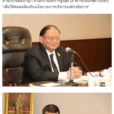
สำนักงานคดีอาญา สำนักงานอัยการสูงสุด (อาคารถนนรัชดาภิเษก)
b
er
e
y
e
“เพื่อให้สอดคล้องกับนโยบายการบริหารองค์กรอัยการ”
o
dI
Li
o
n
n
k
k