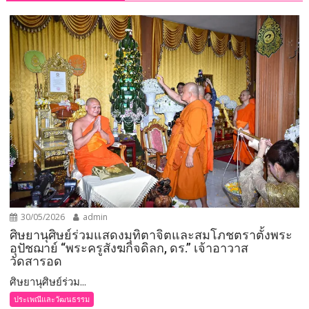
30/05/2026
admin
ศิษยานุศิษย์ร่วมแสดงมุทิตาจิตและสมโภชตราตั้งพระ
อุปัชฌาย์ “พระครูสังฆกิจดิลก, ดร.” เจ้าอาวาส
วัดสารอด
ศิษยานุศิษย์ร่วม...
ประเพณีและวัฒนธรรม