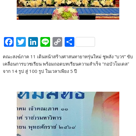
F
T
Li
Li
C
S
ac
w
n
n
o
h
คณะสงฆ์ภาค 11 เดินหน้าสร้างศาสนทายาทรุ่นใหม่ ชูพลัง “บวร” ขับ
e
itt
k
e
p
ar
เคลื่อนการบวชเรียน พร้อมถอดบทเรียนความสำเร็จ “กอบัวโมเดล”
b
er
e
y
e
จาก 14 รูป สู่ 100 รูป ในเวลาเพียง 5 ปี
o
dI
Li
o
n
n
k
k