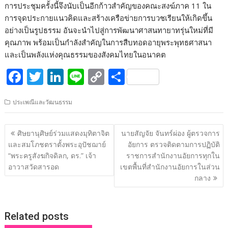
การประชุมครั้งนี้จึงนับเป็นอีกก้าวสำคัญของคณะสงฆ์ภาค 11 ใน
การจุดประกายแนวคิดและสร้างเครือข่ายการบวชเรียนให้เกิดขึ้น
อย่างเป็นรูปธรรม อันจะนำไปสู่การพัฒนาศาสนทายาทรุ่นใหม่ที่มี
คุณภาพ พร้อมเป็นกำลังสำคัญในการสืบทอดอายุพระพุทธศาสนา
และเป็นพลังแห่งคุณธรรมของสังคมไทยในอนาคต
F
T
Li
Li
C
S
ac
w
n
n
o
h
ประเพณีและวัฒนธรรม
e
itt
k
e
p
ar
b
er
e
y
e
แนะแนว
ศิษยานุศิษย์ร่วมแสดงมุทิตาจิต
นายสัญจัย จันทร์ผ่อง ผู้ตรวจการ
o
dI
Li
เรื่อง
และสมโภชตราตั้งพระอุปัชฌาย์
อัยการ ตรวจติดตามการปฏิบัติ
o
n
n
“พระครูสังฆกิจดิลก, ดร.” เจ้า
ราชการสำนักงานอัยการทุกใน
อาวาสวัดสารอด
เขตพื้นที่สำนักงานอัยการในส่วน
k
k
กลาง
Related posts