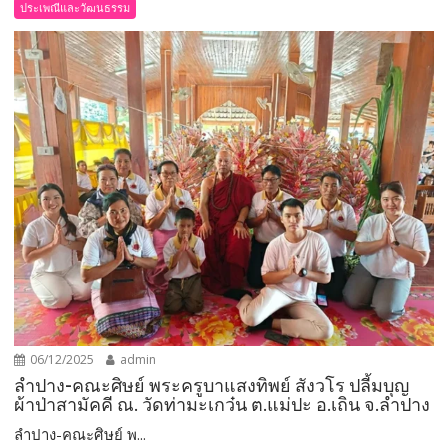
ประเพณีและวัฒนธรรม
06/12/2025
admin
ลำปาง-คณะศิษย์ พระครูบาแสงทิพย์ สังวโร ปลี้มบุญ
ผ้าป่าสามัคคี ณ. วัดท่ามะเกว๋น ต.แม่ปะ อ.เถิน จ.ลำปาง
ลำปาง-คณะศิษย์ พ...