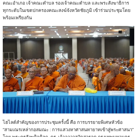
คณะอำเภอ เจ้าคณะตำบล รองเจ้าคณะตำบล และพระสังฆาธิการ
ทุกระดับในเขตปกครองคณะสงฆ์จังหวัดชัยภูมิ เข้าร่วมประชุมโดย
พร้อมเพรียงกัน
ไฮไลต์สำคัญของการประชุมครั้งนี้ คือ การบรรยายพิเศษหัวข้อ
“สามเณรเหล่ากอสมณะ : การแสวงหาศาสนทายาทเข้าสู่พระศาสนา”
โดย พระครูสังฆกิจดิลก, ดร. เจ้าอาวาสวัดสารอด กรุงเทพมหานคร