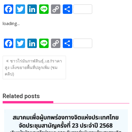
F
T
Li
Li
C
S
ac
w
n
n
o
h
loading...
e
itt
k
e
p
ar
b
er
e
y
e
F
T
Li
Li
C
S
o
dI
Li
ac
w
n
n
o
h
o
n
n
แนะแนว
e
itt
k
e
p
ar
ชาวไร่มันกาฬสินธุ์..เฮ.!!ราคา
k
k
เรื่อง
สูง เล็งขยายพื้นที่ปลูกเพิ่ม (ชม
b
er
e
y
e
คลิป)
o
dI
Li
o
n
n
Related posts
k
k