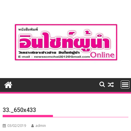
Skip
to
content
33._650x433
03/02/2019
admin