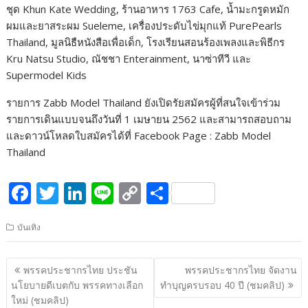
ชุด Khun Kate Wedding, ร้านอาหาร 1763 Cafe, น้ำมะกรูดหมัก
ผมและยาสระผม Sueleme, เครื่องประดับไข่มุกแท้ PurePearls
Thailand, มูลนิธืหนังสือเพื่อเด็ก, โรงเรียนสอนร้องเพลงและพิธีกร
Kru Natsu Studio, ณัชชา Enterainment, นาซ่าทีวี และ
Supermodel Kids
รายการ Zabb Model Thailand ยังเปิดรัยสมัครผู้ที่สนใจเข้าร่วม
รายการเดินแบบจนถึงวันที่ 1 เมษายน 2562 และสามารถสอบถาม
และดาวน์โหลดใบสมัครได้ที่ Facebook Page : Zabb Model
Thailand
F
T
Li
Li
C
S
ac
w
n
n
o
h
บันเทิง
e
itt
k
e
p
ar
b
er
e
y
e
แนะแนว
พรรคประชากรไทย ประชัน
พรรคประชากรไทย จัดงาน
o
dI
Li
เรื่อง
นโยบายดีเบตกับ พรรคทางเลือก
ทำบุญครบรอบ 40 ปี (ชมคลิป)
o
n
n
ใหม่ (ชมคลิป)