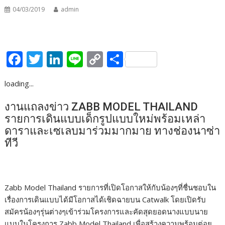
04/03/2019
admin
F
T
Li
Li
C
S
ac
w
n
n
o
h
loading...
e
itt
k
e
p
ar
b
er
e
y
e
งานแถลงข่าว ZABB MODEL THAILAND
รายการเดินแบบเด็กรูปแบบใหม่พร้อมเหล่า
o
dI
Li
ดาราและเซเลบมาร่วมมากมาย ทางช่องนาซ่า
o
n
n
ทีวี
k
k
Zabb Model Thailand รายการที่เปิดโอกาสให้กับน้องๆที่ชื่นชอบใน
เรื่องการเดินแบบได้มีโอกาสได้เชิดฉายบน Catwalk โดยเปิดรับ
สมัครน้องๆรุ่นต่างๆเข้าร่วมโครงการและคัดสุดยอดนางแบบนาย
แบบในโครงการ Zabb Model Thailand เพื่อสร้างความพร้อมต่อย