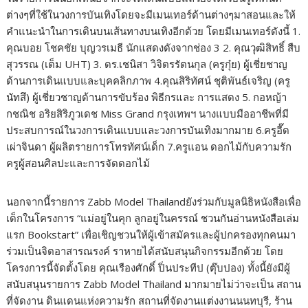
ต่างๆที่ใช้ในวงการบันเทิงโดยจะมีเมนเทอร์ด้านต่างๆมาสอนและให้
คำแนะนำในการเดินบนเส้นทางบนเทิงอีกด้วย โดยมีเมนเทอร์ดังนี้ 1.
คุณบอย โชคชัย บุญวรเมธี นักแสดงดังจากช่อง 3 2. คุณวุฒิสิทธิ์ สืบ
สุวรรณ (เต็ม UHT) 3. ดร.เชนิสา วิจิตรรัตนกุล (ครูกุ๋ย) ผู้เชี่ยชาญ
ด้านการเดินแบบและบุคคลิกภาพ 4.คุณสิริทัศน์ ชุติพันธ์เจริญ (ครู
นัทสึ) ผู้เชี่ยวชาญด้านการขับร้อง พิธีกรและ การแสดง 5. กอหญ้า
กชณิช อริยสิริภูวเดช Miss Grand กรุงเทพฯ นางแบบมืออาชีพที่มี
ประสบการณ์ในวงการเดินแบบและวงการบันเทิงมากมาย 6.ครูอี๊ด
เผ่าจินดา ผู้ผลิตรายการโทรทัศน์เด็ก 7.ครูแอน ดอกไม้กับความรัก
ครูผู้สอนศิลปะและการจัดดอกไม้
นอกจากนี้รายการ Zabb Model Thailandยังร่วมกับมูลนิธิหนังสือเพื่อ
เด็กในโครงการ “แม่อยู่ในคุก ลูกอยู่ในครรณ์ ชวนกันอ่านหนังสือเล่ม
แรก Bookstart” เพื่อเชิญชวนให้ผู้เข้าสมัครและผู้ปกครองทุกคนมา
ร่วมเป็นจิตอาสารณรงค์ ราหายได้สนับสนุนกิจกรรมอีกด้วย โดย
โครงการนี้จัดตั้งโดย คุณเรืองศักดิ์ ปิ่นประทีป (ตุ๊บปอง) ทั้งนี้ยังมีผู้
สนับสนุนรายการ Zabb Model Thailand มากมายไม่ว่าจะเป็น สถาน
ที่จัดงาน ดินแดนแห่งความรัก สถานที่จัดงานแต่งงานนนทบุรี, ร้าน