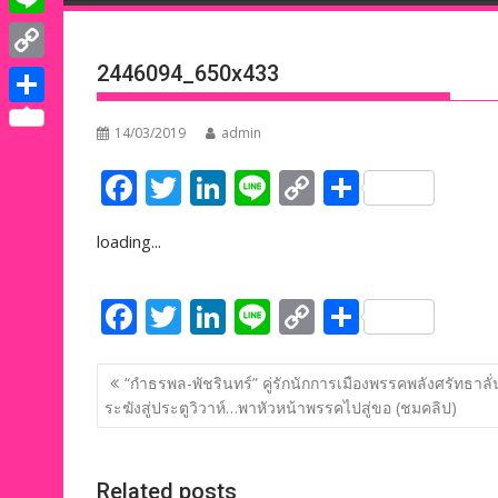
e
i
i
L
b
t
n
i
2446094_650x433
o
C
t
k
n
o
o
e
S
e
14/03/2019
admin
e
k
p
r
h
d
F
T
Li
Li
C
S
y
a
I
ac
w
n
n
o
h
L
r
n
loading...
e
itt
k
e
p
ar
i
e
b
er
e
y
e
n
F
T
Li
Li
C
S
o
dI
Li
k
ac
w
n
n
o
h
o
n
n
แนะแนว
e
itt
k
e
p
ar
“กำธรพล-พัชรินทร์” คู่รักนักการเมืองพรรคพลังศรัทธาลั่
k
k
เรื่อง
ระฆังสู่ประตูวิวาห์…พาหัวหน้าพรรคไปสู่ขอ (ชมคลิป)
b
er
e
y
e
o
dI
Li
o
n
n
Related posts