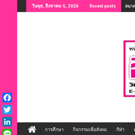
Skip
สมาค
“สมาค
วันพุธ, สิงหาคม 5, 2026
Recent posts
to
content
F
a
T
c
w
การศึกษา
กิจกรรมเพื่อสังคม
กีฬา
L