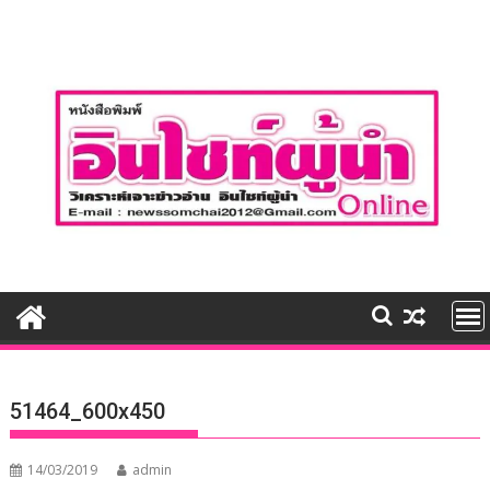
Skip
to
content
51464_600x450
14/03/2019
admin