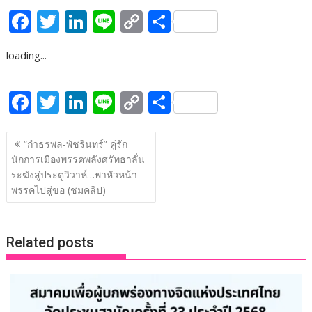
F
T
Li
Li
C
S
ac
w
n
n
o
h
loading...
e
itt
k
e
p
ar
b
er
e
y
e
F
T
Li
Li
C
S
o
dI
Li
ac
w
n
n
o
h
o
n
n
แนะแนว
e
itt
k
e
p
ar
“กำธรพล-พัชรินทร์” คู่รัก
k
k
เรื่อง
นักการเมืองพรรคพลังศรัทธาลั่น
b
er
e
y
e
ระฆังสู่ประตูวิวาห์…พาหัวหน้า
o
dI
Li
พรรคไปสู่ขอ (ชมคลิป)
o
n
n
k
k
Related posts