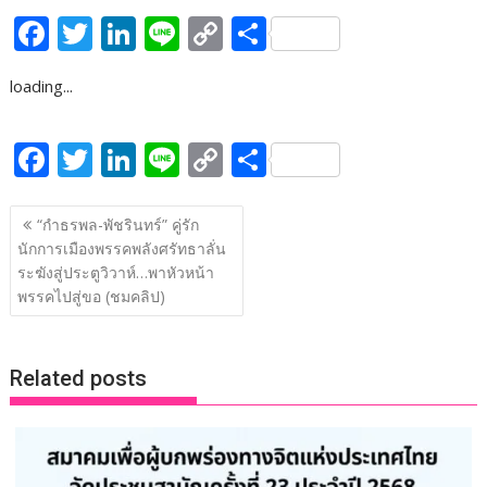
F
T
Li
Li
C
S
ac
w
n
n
o
h
loading...
e
itt
k
e
p
ar
b
er
e
y
e
F
T
Li
Li
C
S
o
dI
Li
ac
w
n
n
o
h
o
n
n
แนะแนว
e
itt
k
e
p
ar
“กำธรพล-พัชรินทร์” คู่รัก
k
k
เรื่อง
นักการเมืองพรรคพลังศรัทธาลั่น
b
er
e
y
e
ระฆังสู่ประตูวิวาห์…พาหัวหน้า
o
dI
Li
พรรคไปสู่ขอ (ชมคลิป)
o
n
n
k
k
Related posts