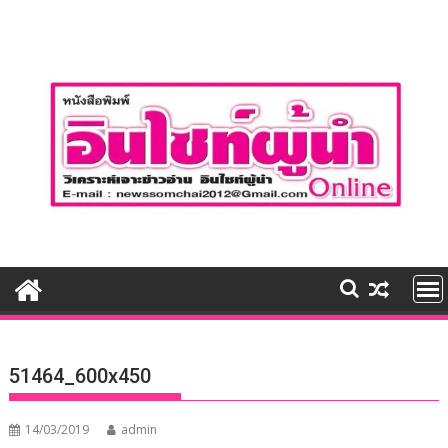
Skip
to
content
51464_600x450
14/03/2019
admin