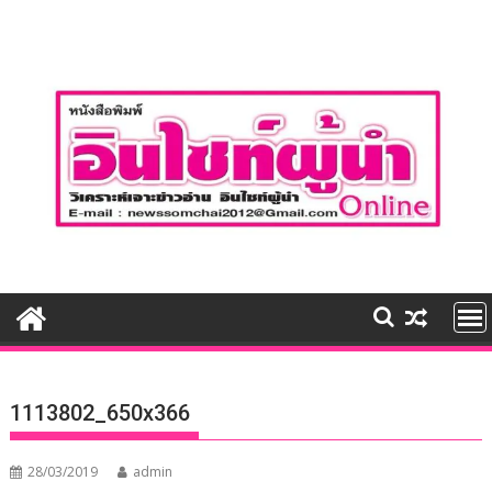
Skip
to
content
1113802_650x366
28/03/2019
admin