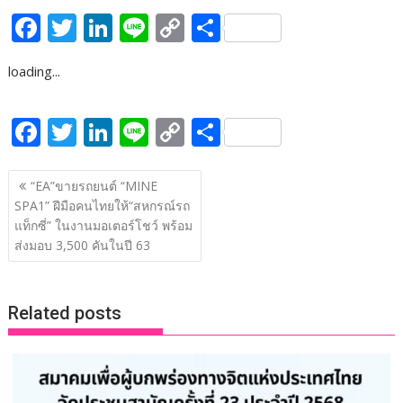
F
T
Li
Li
C
S
ac
w
n
n
o
h
loading...
e
itt
k
e
p
ar
b
er
e
y
e
F
T
Li
Li
C
S
o
dI
Li
ac
w
n
n
o
h
o
n
n
แนะแนว
e
itt
k
e
p
ar
“EA”ขายรถยนต์ “MINE
k
k
เรื่อง
SPA1” ฝีมือคนไทยให้“สหกรณ์รถ
b
er
e
y
e
แท็กซี่” ในงานมอเตอร์โชว์ พร้อม
o
dI
Li
ส่งมอบ 3,500 คันในปี 63
o
n
n
k
k
Related posts