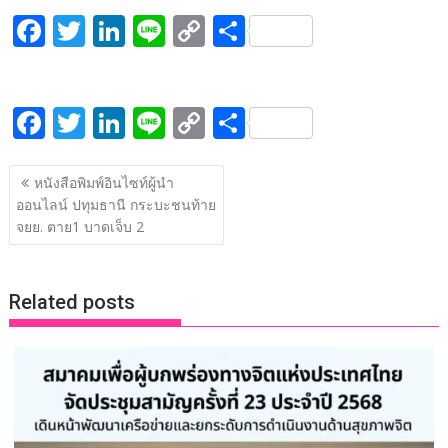
F
T
Li
Li
C
S
ac
w
n
n
o
h
e
itt
k
e
p
ar
F
T
Li
Li
C
S
b
er
e
y
e
ac
w
n
n
o
h
o
dI
Li
แนะแนว
e
itt
k
e
p
ar
o
n
n
หนังสือพิมพ์อินไซท์ผู้นำ
เรื่อง
ออนไลน์ ปทุมธานี กระบะชนท้าย
b
er
e
y
e
k
k
จยย. ตาย1 บาดเจ็บ 2
o
dI
Li
o
n
n
Related posts
k
k