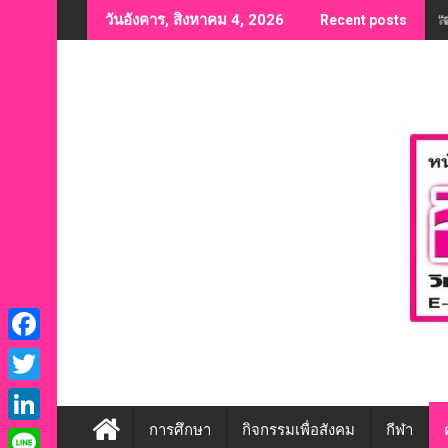
Skip
“
วันอังคาร, สิงหาคม 4, 2026
Recent posts
to
content
F
a
T
c
w
การศึกษา
กิจกรรมเพื่อสังคม
กีฬา
L