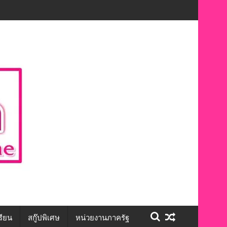
ักษะชีวิต สร้างโอกาสการจ้างงานอย่างเท่าเทียม”
รียน
สกู๊ปพิเศษ
หน่วยงานภาครัฐ