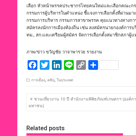
เลือก หัวหน้าพรรคประชากรไทยคนใหม่และเลือกคณะกร
กรรมการผู้บริหารในตำแหน่ง ชี้แจงการเลือกตั้งที่ผ่า
กรรมการบริหาร กรรมการสาขาพรรค คุยแนวทางทางการเมื
สมัครลงนักการเมืองท้องถิ่น เช่น ลงสมัครนายกองค์การบ
ทม., สก.และเตรียมผู้สมัคร จัดการเลือกตั้งสมาชิกสภาผู้
ภาพ/ข่าว ขวัญชัย วาจาพารวย รายงาน
F
T
Li
Li
C
S
ac
w
n
n
o
h
,
,
การเมือง
คลิป
ในประเทศ
e
itt
k
e
p
ar
b
er
e
y
e
แนะแนว
ชวนเที่ยวงาน 10 ปี สำนักงานพิพิธภัณฑ์เกษตรฯ (องค์ก
o
dI
Li
เรื่อง
มหาชน)
o
n
n
k
k
Related posts