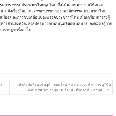
รมการ พรรคประชากรไทยชุดใหม่ ซึ่งได้มอบหมายงานให้คณะ
นมาและแจ้งเรื่องวินัยและจรรยาบรรณของสมาชิกพรรค ประชากรไทย
อง และการขับเคลื่อนของพรรคประชากรไทย เพื่อเตรียมการส่งผู้
ริหารส่วนจังหวัด, ลงสมัครนายกเทศมนตรีของเทศบาล ,ลงสมัครผู้ว่าก
แทนราษฎรครั้งต่อไป
าร
หนังสือพิมพ์อินไซท์ผู้นำ ออนไลน์ ทหารค่ายบุรฉัตรราชบุรีขับ
เก๋งซิ่งเสย รถบรรทุก 10 ล้อ เสียชีวิตคาที่ 3 สาหัส 3.