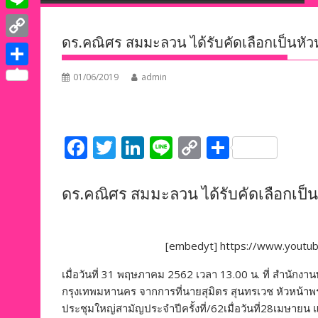
e
i
i
L
b
t
n
ดร.คณิศร สมมะลวน ได้รับคัดเลือกเป็นห
i
o
C
t
k
n
o
o
e
S
01/06/2019
admin
e
e
k
p
r
h
d
y
a
I
L
F
T
Li
Li
C
S
r
n
i
ac
w
n
n
o
h
e
n
e
itt
k
e
p
ar
ดร.คณิศร สมมะลวน ได้รับคัดเลือกเ
k
b
er
e
y
e
o
dI
Li
[embedyt] https://www.yout
o
n
n
เมื่อวันที่ 31 พฤษภาคม 2562 เวลา 13.00 น. ที่ สำน
k
k
กรุงเทพมหานคร​ จากการที่นายสุมิตร สุนทรเวช หัวหน้
ประชุมใหญ่สามัญประจำปีครั้งที่/62เมื่อวันที่28เมษายน