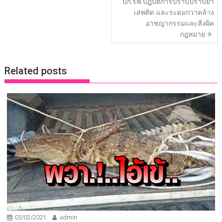
บก.รฟ.ปฏิบัติการปราบปราบยา
k
k
เสพติด และระดมกวาดล้าง
อาชญากรรมและสิ่งผิด
กฎหมาย
Related posts
03/02/2021
admin