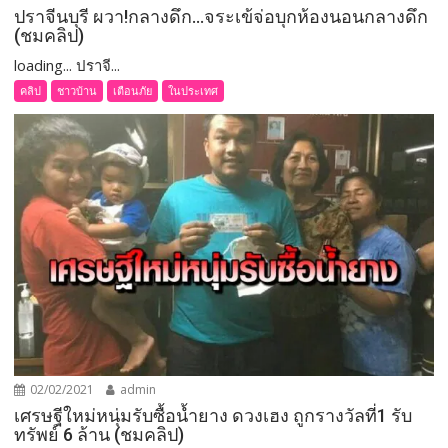
ปราจีนบุรี ผวา!กลางดึก…จระเข้จ่อบุกห้องนอนกลางดึก
(ชมคลิป)
loading... ปราจี...
คลิป
ชาวบ้าน
เตือนภัย
ในประเทศ
02/02/2021
admin
เศรษฐีใหม่หนุ่มรับซื้อน้ำยาง ดวงเฮง ถูกรางวัลที่1 รับ
ทรัพย์ 6 ล้าน (ชมคลิป)