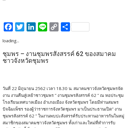
F
T
Li
Li
C
S
ac
w
n
n
o
h
loading...
e
itt
k
e
p
ar
b
er
e
y
e
ชุมพร – งานชุมพรสังสรรค์ 62 ของสมาคม
ชาวจังหวัดชุมพร
o
dI
Li
o
n
n
k
k
วันที่ 22 มิถุนายน 2562 เวลา 18.30 น. สมาคมชาวจังหวัดชุมพรจัด
งาน งานคืนสู่เหย้าชาวชุมพร ” งานชุมพรสังสรรค์ 62 ” ณ หอประชุม
โรงเรียนเทศบาลเมือง อำเภอเมือง จังหวัดชุมพร โดยมีท่านสมพร
ปัจฉิมเพ็ชร รองผู้ว่าราชการจังหวัดชุมพร มาเป็นประธานเปิด” งาน
ชุมพรสังสรรค์ 62 ” ในงานพบปะสังสรรค์รับประทานอาหารกันในหมู่
สมาชิกของสมาคมชาวจังหวัดชุมพร ทั้งเก่าและใหม่ที่ทำการรับ