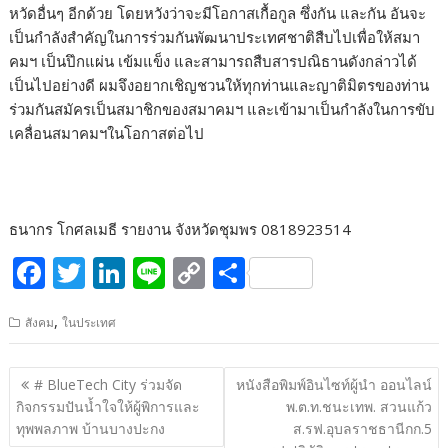
หวัดอื่นๆ อีกด้วย โดยหวังว่าจะมีโอกาสเกื้อกูล ซึ่งกัน และกัน อันจะ
เป็นกำลังสำคัญในการร่วมกันพัฒนาประเทศชาติสืบไปเพื่อให้สมา
คมฯ เป็นปึกแผ่น เข้มแข็ง และสามารถสืบสารปณิธานดังกล่าวได้
เป็นไปอย่างดี ผมจึงอยากเชิญชวนให้ทุกท่านและญาติมิตรของท่าน
ร่วมกันสมัครเป็นสมาชิกของสมาคมฯ และเข้ามาเป็นกำลังในการขับ
เคลื่อนสมาคมฯในโอกาสต่อไป
ธนากร โกศลเมธี รายงาน จังหวัดชุมพร 0818923514
F
T
Li
Li
C
S
ac
w
n
n
o
h
,
สังคม
ในประเทศ
e
itt
k
e
p
ar
b
er
e
y
e
แนะแนว
#​ BlueTech​ City ร่วมจัด
หนังสือพิมพ์อินไซท์ผู้นำ ออนไลน์
o
dI
Li
เรื่อง
กิจกรรมปันน้ำใจให้ผู้พิการและ
พ.ต.ท.ชนะเทพ. สวนแก้ว
o
n
n
ทุพพลภาพ บ้านบางปะกง
ส.รฟ.อุบลราชธานีกก.5