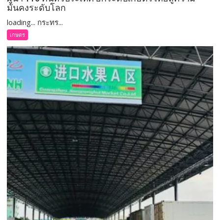
มั่นคงระดับโลก
loading... กระทร...
เกษตร