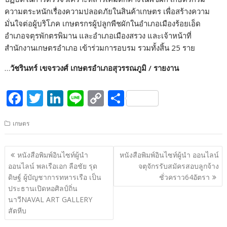
ความตระหนักเรื่องความปลอดภัยในสินค้าเกษตร เพื่อสร้างความ
มั่นใจต่อผู้บริโภค เกษตรกรผู้ปลูกพืชผักในอำเภอเมืองร้อยเอ็ด
อำเภอจตุรพักตรพิมาน และอำเภอเมืองสรวง และเจ้าหน้าที่
สำนักงานเกษตรอำเภอ เข้าร่วมการอบรม รวมทั้งสิ้น
25
ราย
…
วัชรินทร์ เขจรวงศ์ เกษตรอำเภอสุวรรณภูมิ / รายงาน
F
T
Li
Li
C
S
ac
w
n
n
o
h
เกษตร
e
itt
k
e
p
ar
b
er
e
y
e
แนะแนว
หนังสือพิมพ์อินไซท์ผู้นำ
หนังสือพิมพ์อินไซท์ผู้นำ ออนไลน์
o
dI
Li
เรื่อง
ออนไลน์ พลเรือเอก ลือชัย รุด
จตุจักรรับสมัครสอบลูกจ้าง
o
n
n
ดิษฐ์ ผู้บัญชาการทหารเรือ เป็น
ชั่วคราว64อัตรา
ประธานเปิดหอศิลป์ถิ่น
k
k
นาวีNAVAL ART GALLERY
สัตหีบ