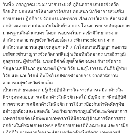
วันที่
3
กรกฎาคม
2562
นายประยงค์ ภูดินทราย เกษตรจังหวัด
ร้อยเอ็ด มอบหมายให้นางสาวจิรภัทร ตอเสนา นักวิชาการส่งเสริม
การเกษตรปฏิบัติการ จัดอบรมเกษตรกร เรื่อง การวิเคราะห์สารเคมี
ตกค้างและความปลอดภัยในสินค้าเกษตร โครงการยกระดับคุณภาพ
มาตรฐานสินค้าเกษตร โดยการอบรมในภาคเช้ามีวิทยากรจาก
สำนักงานสาธารสุขจังหวัดร้อยเอ็ด และทีม
mobile unit
จาก
สำนักงานส
าธารณสุข เขตสุขภาพที่
7
นำโดยนายปริญญา กองกาย
เภสัชกรชำนาญการจังหวัดกาฬสินธุ์ พร้อมทีมวิทยากร นายธีราวุฒิ
กุลสุวรรณ ผู้ช่วยวิจัย นายอดิศักดิ์ สุขล้ำเลิศ จนท.บริหารจัดการ
ข้อมูล น.ส.สิรินาถ สุมามาตย์ ผู้ช่วยวิจัย น.ส.อุไรวรรณ อันศิริ ผู้ช่วย
วิจัย และนายวิรัตน์ ทิพโชติ เภสัชกรชำนายการ จากสำนักงาน
สาธารณสุขจังหวัดร้อยเอ็ด
เป็นการถ่ายทอดความรู้เชิงปฏิบัติการวิเคราะห์สารเคมีตกค้างใน
พืช/ชุดทดสอบสารเคมีตกค้างในพืชผัก ผลไม้ ธัญพืช การฝึกปฏิบัติ
การตรวจสารเคมีตกค้างในพืชผัก การใช้สารป้องกันกำจัดศัตรูพืช
อย่างถูกต้องและปลอดภัย โดยวิทยากรจากศูนย์วิจัยและพัฒนาการ
เกษตรร้อยเอ็ด เพื่อพัฒนาเกษตรกรให้มีความรู้ด้านการจัดการสาร
ตกค้างในพืชผลเกษตร
GAP
หรือการเกษตรดีที่เหมาะสม และการฝึก
ปฏิบัติในการตรวจวิเคราะห์สารเคมีตกค้างในพืชผัก เกษตรกรมี