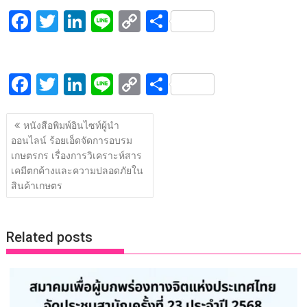
F
T
Li
Li
C
S
ac
w
n
n
o
h
e
itt
k
e
p
ar
F
T
Li
Li
C
S
b
er
e
y
e
ac
w
n
n
o
h
o
dI
Li
แนะแนว
e
itt
k
e
p
ar
o
n
n
หนังสือพิมพ์อินไซท์ผู้นำ
เรื่อง
ออนไลน์ ร้อยเอ็ดจัดการอบรม
b
er
e
y
e
k
k
เกษตรกร เรื่องการวิเคราะห์สาร
o
dI
Li
เคมีตกค้างและความปลอดภัยใน
o
n
n
สินค้าเกษตร
k
k
Related posts